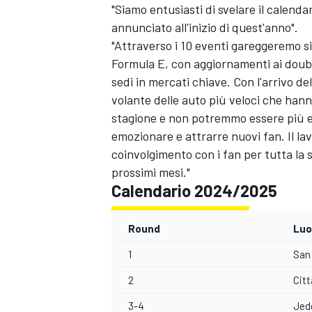
"Siamo entusiasti di svelare il calenda
annunciato all'inizio di quest'anno".
"Attraverso i 10 eventi gareggeremo 
Formula E, con aggiornamenti ai doubl
sedi in mercati chiave. Con l'arrivo de
volante delle auto più veloci che hann
stagione e non potremmo essere più en
emozionare e attrarre nuovi fan. Il lav
coinvolgimento con i fan per tutta la 
prossimi mesi."
Calendario 2024/2025
Round
Luo
1
San 
2
Citt
3-4
Jed