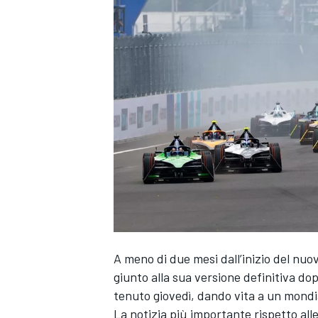
A meno di due mesi dall’inizio del nuo
giunto alla sua versione definitiva dop
tenuto giovedì, dando vita a un mondial
MONOPOSTO
La notizia più importante rispetto al