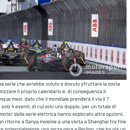
a serie che avrebbe voluto e dovuto sfruttare la sosta
mizzare il proprio calendario e, di conseguenza il
inque mesi, dato che il mondiale prenderà il via il 7
solo 4 eventi, di cui solo uno doppio, per un totale di
moter della serie elettrica hanno esplorato altre opzioni,
n ritorno a Sanya insieme a una visita a Shanghai tra fine
are potenzialmente una terza gara a Berlino, che ha già un