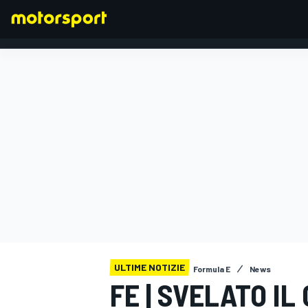
FORMULA 1
ULTIME NOTIZIE
Formula E
News
FE | SVELATO I