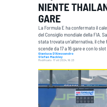
NIENTE THAILAN
MOTOGP
WEC
GARE
La Formula E ha confermato il cal
del Consiglio mondiale della FIA. Sa
stata trovata un'alternativa, il ch
scende da 17 a 16 gare e con lo slot
Gianluca D'Alessandro
Stefan Mackley
WRC
Modificato:
17 ott 2024, 16:23