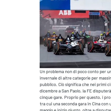
Un problema non di poco conto per un
invernale di altre categorie per massi
pubblico. Ciò significa che nei primi c
ENDURANCE/GT
dicembre a San Paolo, la FE disputerà 
cinque gare. Proprio per questo, i pro
tra cui una seconda gara in Cina con u
maggio e inizio giunto, oltre a disput