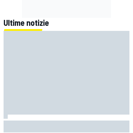
Ultime notizie
F1 | Wolff: "Porteremo novità sempre, ma dove potrebbero
avere l’impatto di performance migliore"