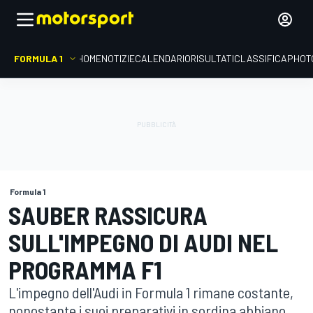
FORMULA 1
HOME
NOTIZIE
CALENDARIO
RISULTATI
CLASSIFICA
PHOT
Formula 1
SAUBER RASSICURA
SULL'IMPEGNO DI AUDI NEL
PROGRAMMA F1
L'impegno dell'Audi in Formula 1 rimane costante,
nonostante i suoi preparativi in sordina abbiano