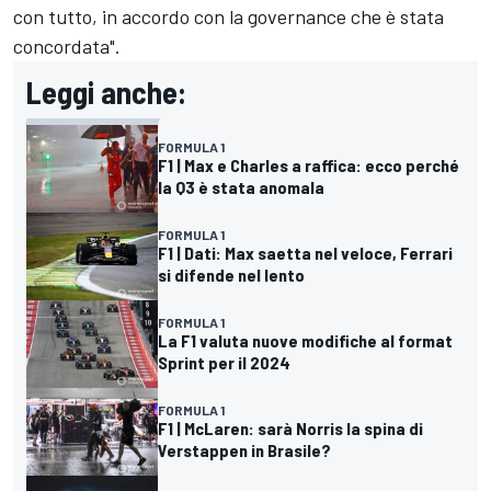
con tutto, in accordo con la governance che è stata
concordata".
Leggi anche:
FORMULA 1
F1 | Max e Charles a raffica: ecco perché
la Q3 è stata anomala
FORMULA 1
F1 | Dati: Max saetta nel veloce, Ferrari
si difende nel lento
FORMULA 1
La F1 valuta nuove modifiche al format
Sprint per il 2024
FORMULA 1
F1 | McLaren: sarà Norris la spina di
Verstappen in Brasile?