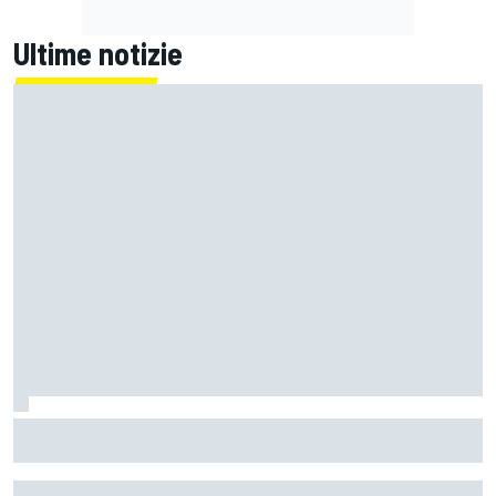
Ultime notizie
F1 | Wolff: "Porteremo novità sempre, ma dove potrebbero
avere l’impatto di performance migliore"