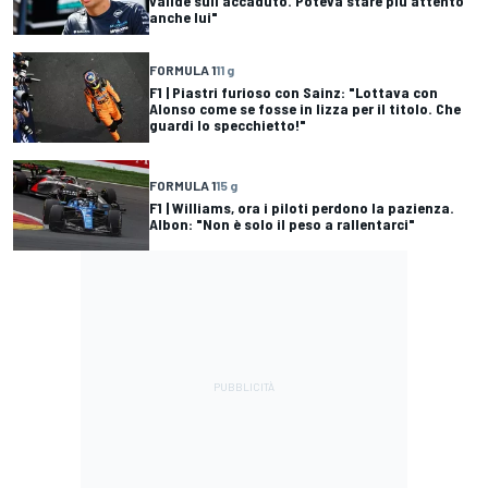
valide sull'accaduto. Poteva stare più attento
anche lui"
FORMULA 1
11 g
F1 | Piastri furioso con Sainz: "Lottava con
Alonso come se fosse in lizza per il titolo. Che
guardi lo specchietto!"
FORMULA 1
15 g
F1 | Williams, ora i piloti perdono la pazienza.
Albon: "Non è solo il peso a rallentarci"