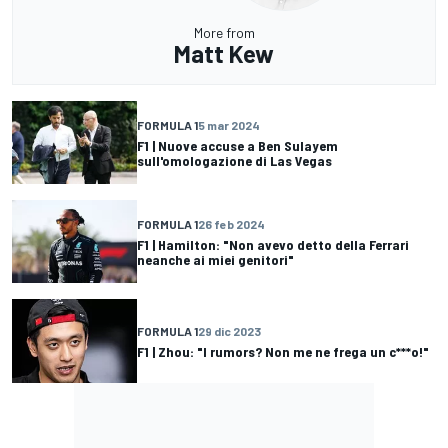
More from
Matt Kew
FORMULA 1
5 mar 2024
F1 | Nuove accuse a Ben Sulayem
sull'omologazione di Las Vegas
FORMULA 1
26 feb 2024
F1 | Hamilton: "Non avevo detto della Ferrari
neanche ai miei genitori"
FORMULA 1
29 dic 2023
F1 | Zhou: "I rumors? Non me ne frega un c***o!"