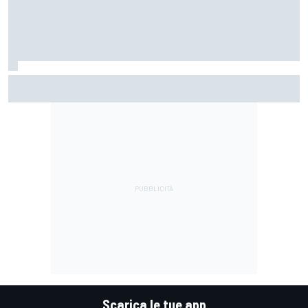
Un metro di altezza e 1.600 CV: ecco la Bugatti Destrier
Scarica le tue app