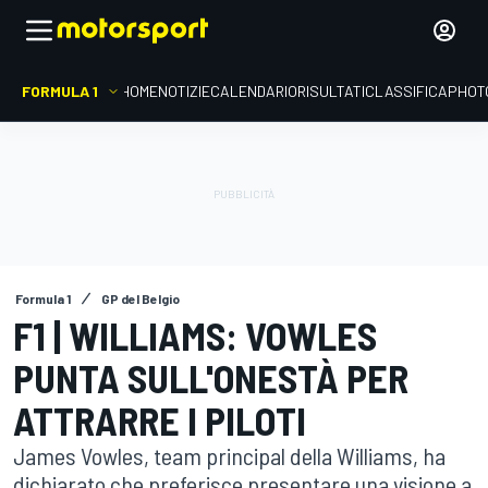
FORMULA 1
HOME
NOTIZIE
CALENDARIO
RISULTATI
CLASSIFICA
PHOT
Formula 1
GP del Belgio
F1 | WILLIAMS: VOWLES
PUNTA SULL'ONESTÀ PER
ATTRARRE I PILOTI
James Vowles, team principal della Williams, ha
dichiarato che preferisce presentare una visione a