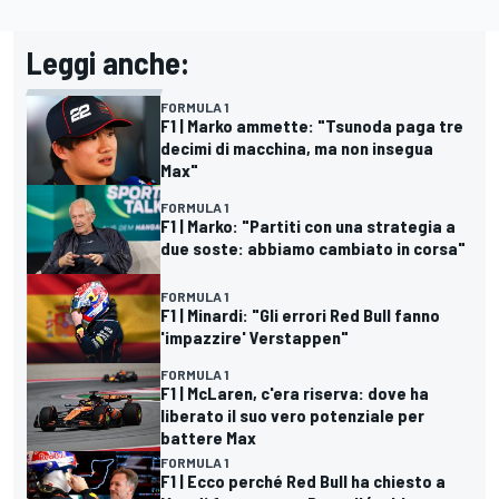
Leggi anche:
FORMULA 1
F1 | Marko ammette: "Tsunoda paga tre
decimi di macchina, ma non insegua
Max"
FORMULA 1
F1 | Marko: "Partiti con una strategia a
due soste: abbiamo cambiato in corsa"
FORMULA 1
F1 | Minardi: "Gli errori Red Bull fanno
'impazzire' Verstappen"
FORMULA 1
F1 | McLaren, c'era riserva: dove ha
liberato il suo vero potenziale per
battere Max
FORMULA 1
F1 | Ecco perché Red Bull ha chiesto a