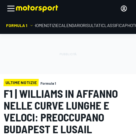
FORMULA 1
HOME
NOTIZIE
CALENDARIO
RISULTATI
CLASSIFICA
PHOT
ULTIME NOTIZIE
Formula 1
F1 | WILLIAMS IN AFFANNO
NELLE CURVE LUNGHE E
VELOCI: PREOCCUPANO
BUDAPEST E LUSAIL