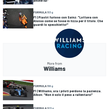
anche lui"
FORMULA 1
13 g
F1 | Piastri furioso con Sainz: "Lottava con
Alonso come se fosse in lizza per il titolo. Che
guardi lo specchietto!"
More from
Williams
FORMULA 1
18 g
F1 | Williams, ora i piloti perdono la pazienza.
Albon: "Non è solo il peso a rallentarci"
FORMULA 1
23 g