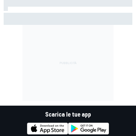
MotoGP | Mondiale: Martin allunga a +31 su Bezzecchi,
Marquez ora è a -40
Scarica le tue app