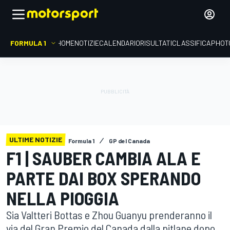
FORMULA 1
HOME
NOTIZIE
CALENDARIO
RISULTATI
CLASSIFICA
PHOT
ULTIME NOTIZIE
Formula 1
GP del Canada
F1 | SAUBER CAMBIA ALA E
PARTE DAI BOX SPERANDO
NELLA PIOGGIA
Sia Valtteri Bottas e Zhou Guanyu prenderanno il
via del Gran Premio del Canada dalla pitlane dopo