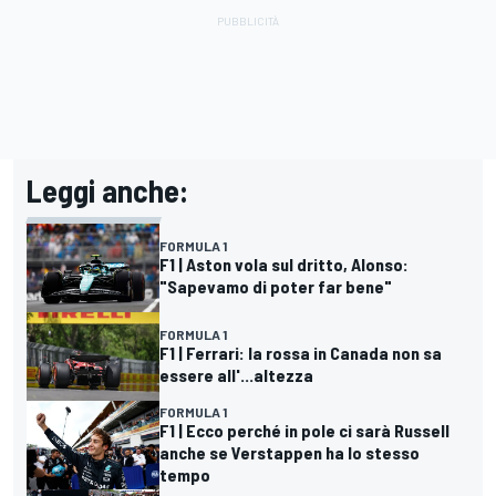
Leggi anche:
FORMULA 1
F1 | Aston vola sul dritto, Alonso:
"Sapevamo di poter far bene"
FORMULA 1
F1 | Ferrari: la rossa in Canada non sa
essere all'...altezza
FORMULA 1
F1 | Ecco perché in pole ci sarà Russell
anche se Verstappen ha lo stesso
tempo