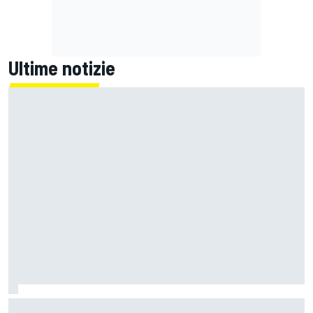
Ultime notizie
MotoGP | KTM potrà sostituire il componente anomalo dei