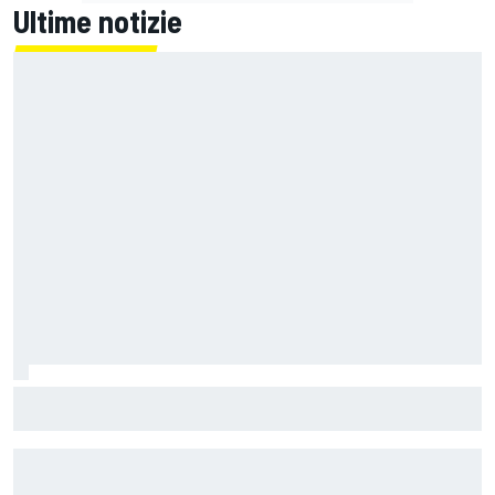
Ultime notizie
Un metro di altezza e 1.600 CV: ecco la Bugatti Destrier