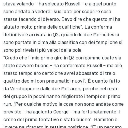
stava volando – ha spiegato Russell – e a quel punto
sono andato a vedere i suoi dati per scoprire cosa
stesse facendo di diverso. Devo dire che questo mi ha
aiutato molto prima delle qualifiche”. La conferma
definitiva è arrivata in Q2, quando le due Mercedes si
sono portate in cima alla classifica con dei tempi che si
sono poi rivelati più veloci della pole.
“Credo che il mio primo giro in Q3 con gomme usate sia
stato davvero buono – ha confermato Russell – ma allo
stesso tempo ero certo che avrei abbassato di tre o
quattro decimi con pneumatici nuovi”. È quanto fatto
da Verstappen e dalle due
McLaren
, perché nel resto
del gruppo in pochi hanno migliorato i tempi del primo
run. “Per qualche motivo le cose non sono andate come
previsto – ha aggiunto George – ma fortunatamente il
crono del primo tentativo è stato buono”. Hamilton è
invece naufragato in settima posizione. “E' un peccato