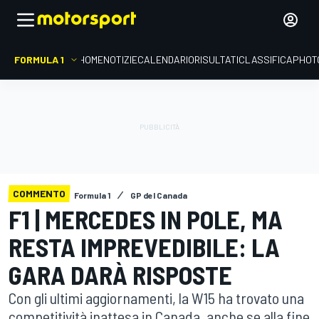
FORMULA 1
HOME
NOTIZIE
CALENDARIO
RISULTATI
CLASSIFICA
PHOT
COMMENTO
Formula 1
GP del Canada
F1 | MERCEDES IN POLE, MA
RESTA IMPREVEDIBILE: LA
GARA DARÀ RISPOSTE
Con gli ultimi aggiornamenti, la W15 ha trovato una
competitività inattesa in Canada, anche se alla fine