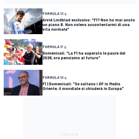
FORMULA 1
3 g
Arvid Lindblad esclusivo: "F1? Non ho mai avuto
un piano B. Non volevo accontentarmi di una
vita normale"
FORMULA 1
7 g
Domenicali: "La F1 ha superato le paure del
2026, ora pensiamo al futuro"
FORMULA 1
8 g
F1 | Domenicali: "Se saltano i GP in Medio
Oriente, il mondiale si chiuderà in Europa"