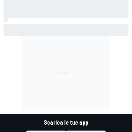
MotoGP | Martin: "Non capisco come faccia ancora a
guidare il Mondiale"
Scarica le tue app