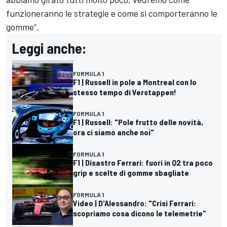
funzioneranno le strategie e come si comporteranno le
gomme”.
Leggi anche:
FORMULA 1
F1 | Russell in pole a Montreal con lo
stesso tempo di Verstappen!
FORMULA 1
F1 | Russell: "Pole frutto delle novità,
ora ci siamo anche noi"
FORMULA 1
F1 | Disastro Ferrari: fuori in Q2 tra poco
grip e scelte di gomme sbagliate
FORMULA 1
Video | D'Alessandro: "Crisi Ferrari:
scopriamo cosa dicono le telemetrie"