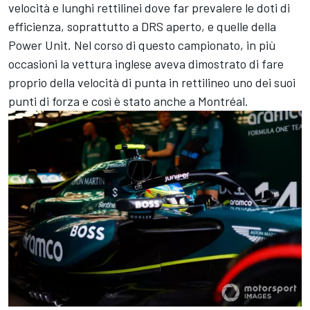
velocità e lunghi rettilinei dove far prevalere le doti di
efficienza, soprattutto a DRS aperto, e quelle della
Power Unit. Nel corso di questo campionato, in più
occasioni la vettura inglese aveva dimostrato di fare
proprio della velocità di punta in rettilineo uno dei suoi
punti di forza e così è stato anche a Montréal.