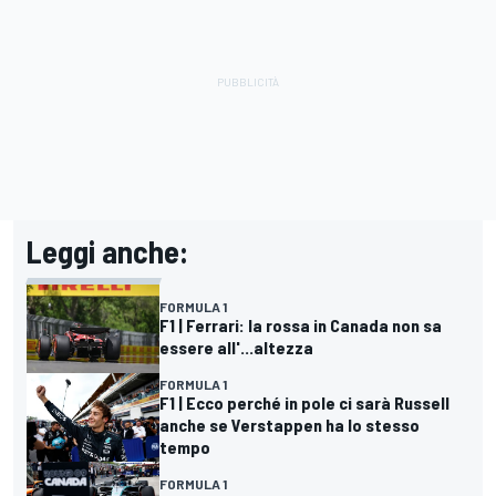
Leggi anche:
FORMULA 1
F1 | Ferrari: la rossa in Canada non sa
essere all'...altezza
FORMULA 1
F1 | Ecco perché in pole ci sarà Russell
anche se Verstappen ha lo stesso
tempo
FORMULA 1