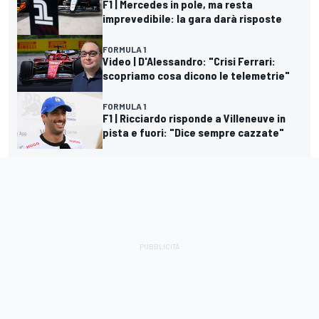
F1 | Mercedes in pole, ma resta
imprevedibile: la gara darà risposte
FORMULA 1
Video | D'Alessandro: "Crisi Ferrari:
scopriamo cosa dicono le telemetrie"
FORMULA 1
F1 | Ricciardo risponde a Villeneuve in
pista e fuori: "Dice sempre cazzate"