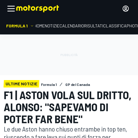
FORMULA 1
HOME
NOTIZIE
CALENDARIO
RISULTATI
CLASSIFICA
PHOT
ULTIME NOTIZIE
Formula 1
GP del Canada
F1 | ASTON VOLA SUL DRITTO,
ALONSO: "SAPEVAMO DI
POTER FAR BENE"
Le due Aston hanno chiuso entrambe in top ten,
riuscendo a fare leva sui punti di forza per