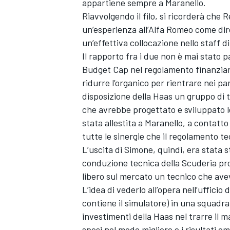
appartiene sempre a Maranello.
Riavvolgendo il filo, si ricorderà che 
un’esperienza all’Alfa Romeo come dire
un’effettiva collocazione nello staff d
Il rapporto fra i due non è mai stato p
Budget Cap nel regolamento finanziario 
ridurre l’organico per rientrare nei pa
disposizione della Haas un gruppo di t
che avrebbe progettato e sviluppato 
stata allestita a Maranello, a contatt
tutte le sinergie che il regolamento 
L’uscita di Simone, quindi, era stata st
conduzione tecnica della Scuderia prop
libero sul mercato un tecnico che ave
L’idea di vederlo all’opera nell’ufficio
contiene il simulatore) in una squadra
investimenti della Haas nel trarre il 
spesi nel modo migliore e i risultati eme