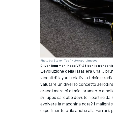
Photo by: Steven Tee /
Motorsport Images
Oliver Bearman, Haas VF-23 con le pance ti
L’evoluzione della Haas era una… brut
vincoli di layout relativi a telaio e r
valutare un diverso concetto aerodin
grandi margini di miglioramento e nell
sviluppo sarebbe dovuto ripartire da 
MONOMARCA
evolvere la macchina nota? I maligni 
esperimento utile anche alla Ferrari, 