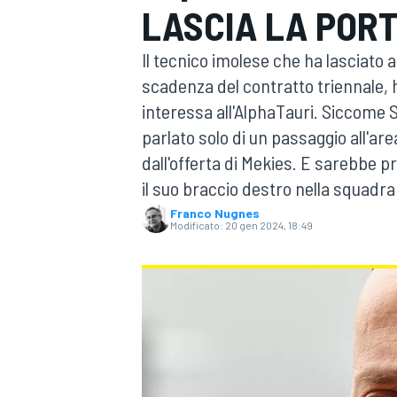
LASCIA LA POR
MOTOGP
WEC
Il tecnico imolese che ha lasciato a
scadenza del contratto triennale, ha
interessa all'AlphaTauri. Siccome S
parlato solo di un passaggio all'are
dall'offerta di Mekies. E sarebbe p
il suo braccio destro nella squadr
Franco Nugnes
WRC
Modificato:
20 gen 2024, 18:49