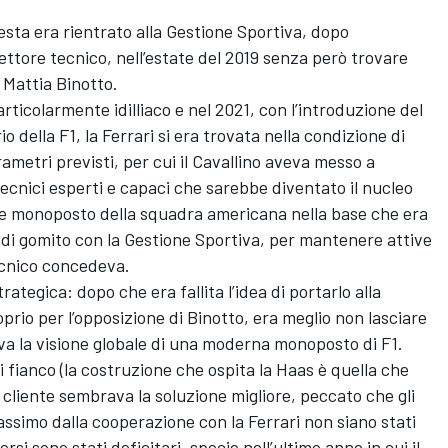
Resta era rientrato alla Gestione Sportiva, dopo
ttore tecnico, nell’estate del 2019 senza però trovare
i Mattia Binotto.
articolarmente idilliaco e nel 2021, con l’introduzione del
della F1, la Ferrari si era trovata nella condizione di
rametri previsti, per cui il Cavallino aveva messo a
ecnici esperti e capaci che sarebbe diventato il nucleo
le monoposto della squadra americana nella base che era
o di gomito con la Gestione Sportiva, per mantenere attive
tecnico concedeva.
rategica: dopo che era fallita l’idea di portarlo alla
rio per l’opposizione di Binotto, era meglio non lasciare
va la visione globale di una moderna monoposto di F1.
 di fianco (la costruzione che ospita la Haas è quella che
 cliente sembrava la soluzione migliore, peccato che gli
massimo dalla cooperazione con la Ferrari non siano stati
rsi sono stati deficitari, specie nell’ultimo anno in cui il