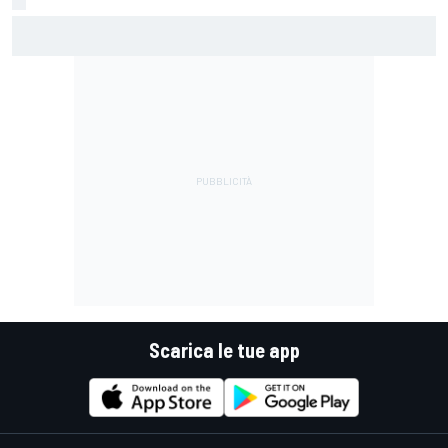
MotoGP | Márquez: "Calo gomma imprevisto, non credo che
con la media domani sarà meglio"
Scarica le tue app