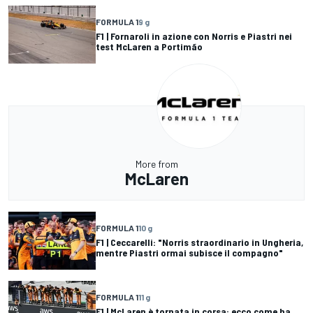
FORMULA 1
9 g
F1 | Fornaroli in azione con Norris e Piastri nei
test McLaren a Portimão
More from
McLaren
FORMULA 1
10 g
F1 | Ceccarelli: "Norris straordinario in Ungheria,
mentre Piastri ormai subisce il compagno"
FORMULA 1
11 g
F1 | McLaren è tornata in corsa: ecco come ha