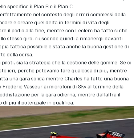
lo specifico il Plan B e il Plan C.
perfettamente nel contesto degli errori commessi dalla
are e creare quel delta in termini di vita degli
e il podio alla fine, mentre con Leclerc ha fatto sì che
lo stesso giro, riuscendo quindi a rimanergli davanti
ppia tattica possibile è stata anche la buona gestione di
e della corsa.
iloti, sia la strategia che la gestione delle gomme. Se ci
to ieri, perché potevamo fare qualcosa di più, mentre
atta una gara solida mentre Charles ha fatto una buona
o Frederic Vasseur ai microfoni di Sky al termine della
ddisfazione per la gara odierna, mentre dall’altra il
i più il potenziale in qualifica.