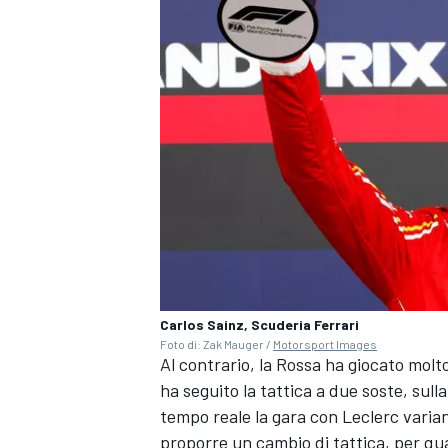
Carlos Sainz, Scuderia Ferrari
Foto di: Zak Mauger /
Motorsport Images
ENDURANCE/GT
Al contrario, la Rossa ha giocato molt
ha seguito la tattica a due soste, sull
tempo reale la gara con Leclerc varian
proporre un cambio di tattica, per qua