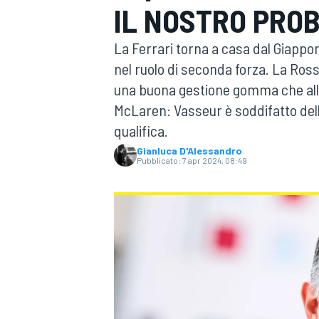
IL NOSTRO PRO
MOTOGP
WEC
La Ferrari torna a casa dal Giappo
nel ruolo di seconda forza. La Ross
una buona gestione gomma che all
McLaren: Vasseur è soddifatto dell
qualifica.
Gianluca D'Alessandro
Pubblicato:
7 apr 2024, 08:49
WRC