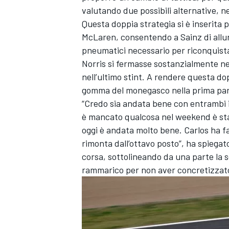
valutando due possibili alternative, nel
Questa doppia strategia si è inserita 
McLaren, consentendo a Sainz di allung
pneumatici necessario per riconquistar
Norris si fermasse sostanzialmente nel
nell’ultimo stint. A rendere questa do
gomma del monegasco nella prima part
“Credo sia andata bene con entrambi i p
è mancato qualcosa nel weekend è sta
oggi è andata molto bene. Carlos ha f
rimonta dall’ottavo posto”, ha spiegat
corsa, sottolineando da una parte la so
rammarico per non aver concretizzato d
MONOMARCA