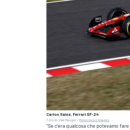
RALLY
Carlos Sainz, Ferrari SF-24
Foto di: Zak Mauger /
Motorsport Images
“Se c’era qualcosa che potevamo fare m