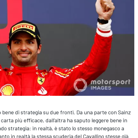
o bene di strategia su due fronti. Da una parte con Sainz
a carta più efficace, dall’altra ha saputo leggere bene in
do strategia: in realtà, è stato lo stesso monegasco a
nto in realtà la stessa scuderia del Cavallino stesse già