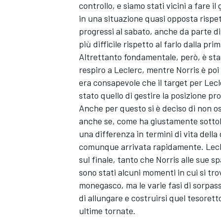
controllo, e siamo stati vicini a fare i
in una situazione quasi opposta rispe
progressi al sabato, anche da parte d
più difficile rispetto al farlo dalla prima
Altrettanto fondamentale, però, è sta
respiro a Leclerc, mentre Norris è poi
era consapevole che il target per Lec
stato quello di gestire la posizione pr
Anche per questo si è deciso di non os
anche se, come ha giustamente sottolin
una differenza in termini di vita del
comunque arrivata rapidamente. Lecler
sul finale, tanto che Norris alle sue 
sono stati alcuni momenti in cui si tr
monegasco, ma le varie fasi di sorpas
di allungare e costruirsi quel tesoret
ultime tornate.