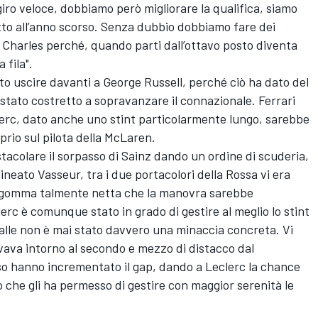
l giro veloce, dobbiamo però migliorare la qualifica, siamo
tto all’anno scorso. Senza dubbio dobbiamo fare dei
i Charles perché, quando parti dall’ottavo posto diventa
 fila".
to uscire davanti a George Russell, perché ciò ha dato del
 stato costretto a sopravanzare il connazionale. Ferrari
lerc, dato anche uno stint particolarmente lungo, sarebbe
oprio sul pilota della McLaren.
tacolare il sorpasso di Sainz dando un ordine di scuderia,
eato Vasseur, tra i due portacolori della Rossa vi era
la gomma talmente netta che la manovra sarebbe
c è comunque stato in grado di gestire al meglio lo stint
spalle non è mai stato davvero una minaccia concreta. Vi
ovava intorno al secondo e mezzo di distacco dal
so hanno incrementato il gap, dando a Leclerc la chance
to che gli ha permesso di gestire con maggior serenità le