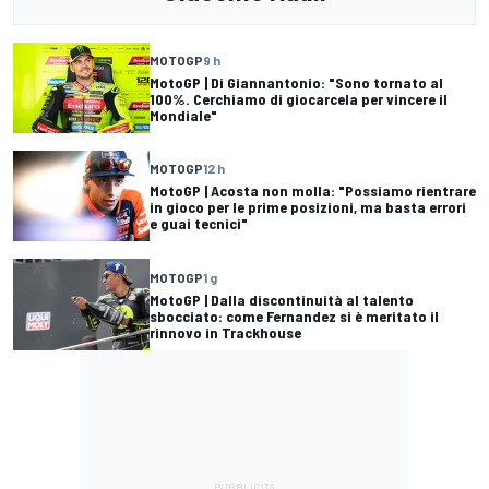
MOTOGP
9 h
MotoGP | Di Giannantonio: "Sono tornato al
100%. Cerchiamo di giocarcela per vincere il
Mondiale"
MOTOGP
12 h
MotoGP | Acosta non molla: "Possiamo rientrare
in gioco per le prime posizioni, ma basta errori
e guai tecnici"
MOTOGP
1 g
MotoGP | Dalla discontinuità al talento
sbocciato: come Fernandez si è meritato il
rinnovo in Trackhouse