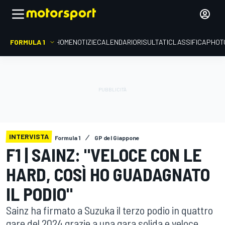
FORMULA 1
HOME
NOTIZIE
CALENDARIO
RISULTATI
CLASSIFICA
PHOT
INTERVISTA
Formula 1
GP del Giappone
F1 | SAINZ: "VELOCE CON LE
HARD, COSÌ HO GUADAGNATO
IL PODIO"
Sainz ha firmato a Suzuka il terzo podio in quattro
gare del 2024 grazie a una gara solida e veloce.