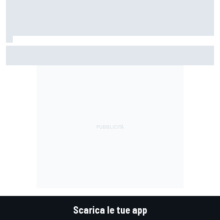
MotoGP | Martin: "Non capisco come faccia ancora a
guidare il Mondiale"
Scarica le tue app