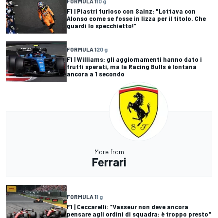
FORMULA 1
10 g
F1 | Piastri furioso con Sainz: "Lottava con
Alonso come se fosse in lizza per il titolo. Che
guardi lo specchietto!"
FORMULA 1
20 g
F1 | Williams: gli aggiornamenti hanno dato i
frutti sperati, ma la Racing Bulls è lontana
ancora a 1 secondo
More from
Ferrari
FORMULA 1
1 g
F1 | Ceccarelli: "Vasseur non deve ancora
pensare agli ordini di squadra: è troppo presto"