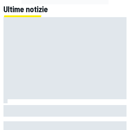
Ultime notizie
Un metro di altezza e 1.600 CV: ecco la Bugatti Destrier