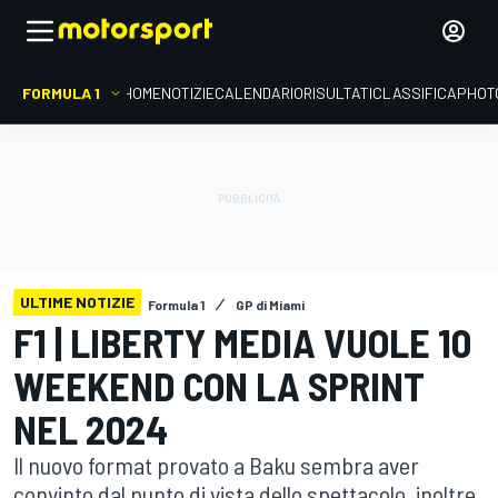
FORMULA 1
HOME
NOTIZIE
CALENDARIO
RISULTATI
CLASSIFICA
PHOT
ULTIME NOTIZIE
Formula 1
GP di Miami
F1 | LIBERTY MEDIA VUOLE 10
WEEKEND CON LA SPRINT
NEL 2024
Il nuovo format provato a Baku sembra aver
convinto dal punto di vista dello spettacolo, inoltre