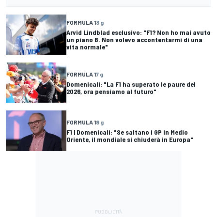
FORMULA 1
3 g
Arvid Lindblad esclusivo: "F1? Non ho mai avuto
un piano B. Non volevo accontentarmi di una
vita normale"
FORMULA 1
7 g
Domenicali: "La F1 ha superato le paure del
2026, ora pensiamo al futuro"
FORMULA 1
8 g
F1 | Domenicali: "Se saltano i GP in Medio
Oriente, il mondiale si chiuderà in Europa"