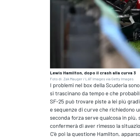
Lewis Hamilton, dopo il crash alla curva 3
Foto di: Zak Mauger / LAT Images via Getty Images
I problemi nel box della Scuderia sono 
si trascinano da tempo e che probabil
SF-25 può trovare piste a lei più gra
e sequenze di curve che richiedono una
seconda forza serve qualcosa in più, 
RALLY
confermerà di aver rimesso la situa
C’è poi la questione Hamilton, apparso