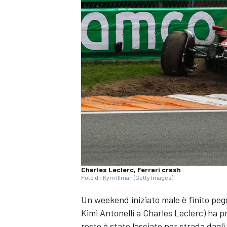
Charles Leclerc, Ferrari crash
Foto di: Kym Illman (Getty Images)
Un weekend iniziato male è finito pegg
Kimi Antonelli a Charles Leclerc) ha pr
MONOPOSTO
resto è stato lasciato per strada dagl