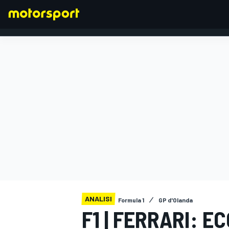
FORMULA 1
ANALISI
Formula 1
GP d'Olanda
F1 | FERRARI: E