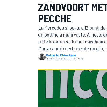
ZANDVOORT METT
MOTOGP
WEC
PECCHE
La Mercedes si porta a 12 punti dal
un bottino a mani vuote. Al netto d
tutte le carenze di una macchina c
Monza andrà certamente meglio, ma
Roberto Chinchero
Modificato:
31 ago 2025, 17:44
WRC