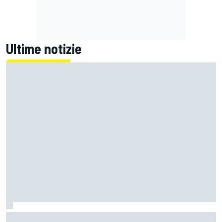
Ultime notizie
La FIA rivela l'ambizioso obiettivo di rendere le monoposto