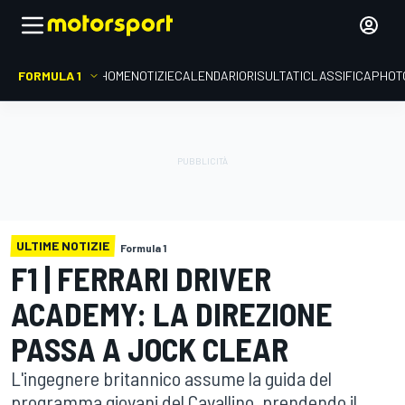
FORMULA 1
HOME
NOTIZIE
CALENDARIO
RISULTATI
CLASSIFICA
PHOT
ULTIME NOTIZIE
Formula 1
F1 | FERRARI DRIVER
ACADEMY: LA DIREZIONE
PASSA A JOCK CLEAR
L'ingegnere britannico assume la guida del
programma giovani del Cavallino, prendendo il