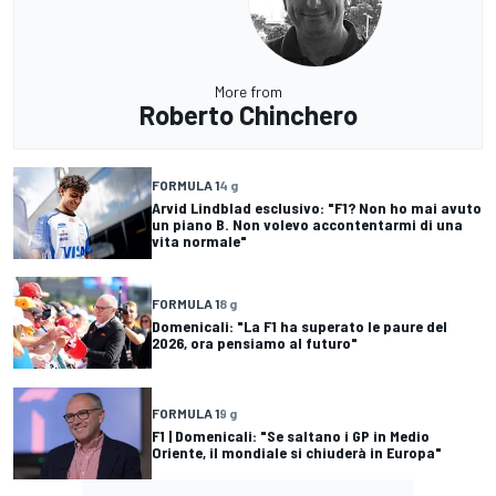
More from
Roberto Chinchero
FORMULA 1
4 g
Arvid Lindblad esclusivo: "F1? Non ho mai avuto
un piano B. Non volevo accontentarmi di una
vita normale"
FORMULA 1
8 g
Domenicali: "La F1 ha superato le paure del
2026, ora pensiamo al futuro"
FORMULA 1
9 g
F1 | Domenicali: "Se saltano i GP in Medio
Oriente, il mondiale si chiuderà in Europa"