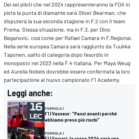
Dei sei piloti che nel 2024 rappresenteranno la FDA in
pista la punta di diamante sarà Oliver Bearman, che
disputerà la sua seconda stagione in F.2 con il team
Prema. Stessa situazione, ma in F.3, per Dino
Beganovic, così come per Rafael Camara in F.Regional.
Nella serie europea Camara sarà raggiunto da Tuukka
Taponen, salito di categoria dopo l’esordio in
monoposto nel 2023 nella F.4 Italiana. Per Maya Weug
ed Aurelia Nobels dovrebbe essere confermata la loro
partecipazione al nuovo campionato F1 Academy.
Leggi anche:
FORMULA 1
F1 | Vasseur: "Passi avanti perché
abbiamo preso più rischi"
FORMULA 1
F1 | Ferrari: la rossa 2024 sarà una