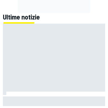
Ultime notizie
MotoGP | Martin: "Non capisco come faccia ancora a
guidare il Mondiale"