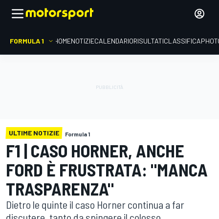
FORMULA 1
HOME
NOTIZIE
CALENDARIO
RISULTATI
CLASSIFICA
PHOT
ULTIME NOTIZIE
Formula 1
F1 | CASO HORNER, ANCHE
FORD È FRUSTRATA: "MANCA
TRASPARENZA"
Dietro le quinte il caso Horner continua a far
discutere, tanto da spingere il colosso