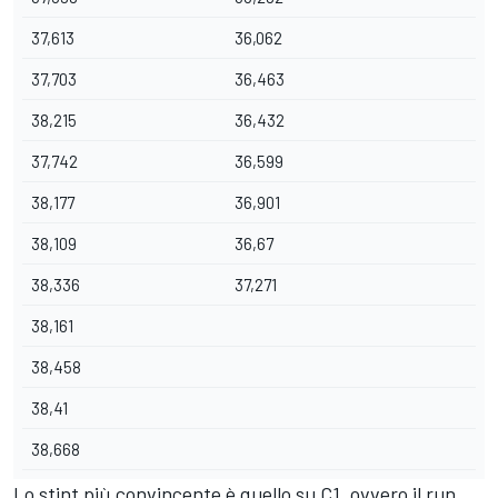
37,613
36,062
37,703
36,463
38,215
36,432
37,742
36,599
38,177
36,901
38,109
36,67
38,336
37,271
38,161
38,458
38,41
38,668
Lo stint più convincente è quello su C1, ovvero il run