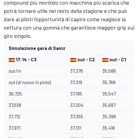
compound più morbido con macchina più scarica che
potrà tornare utile nel resto della stagione e che può
dare ai piloti l’opportunità di capire come reagisce la
vettura con una gomma che garantisce maggior grip sul
giro singolo.
Simulazione gara di Sainz
17:14 - C3
out - C2
out - C1
out/in
37,278
35,586
out
(di nuovo in pista)
37,319
35,768
36,725
37,195
35,547
37,038
37,204
35,697
37,712
37,355
35,398
37,971
37,131
35,418