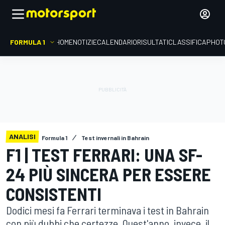
FORMULA 1
HOME
NOTIZIE
CALENDARIO
RISULTATI
CLASSIFICA
PHOT
ANALISI
Formula 1
Test invernali in Bahrain
F1 | TEST FERRARI: UNA SF-
24 PIÙ SINCERA PER ESSERE
CONSISTENTI
Dodici mesi fa Ferrari terminava i test in Bahrain
con più dubbi che certezze. Quest'anno, invece, il