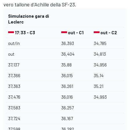
vero tallone d’Achille della SF-23.
Simulazione gara di
Leclerc
17:33 - C3
out - C1
out - C2
out/in
36,393
34,785
out
36,404
34,813
37,137
35,88
34,956
37,366
36,015
35,14
37,363
36,261
35,21
37,476
36,016
34,993
37,583
36,257
37,724
36,167
37,598
36,282