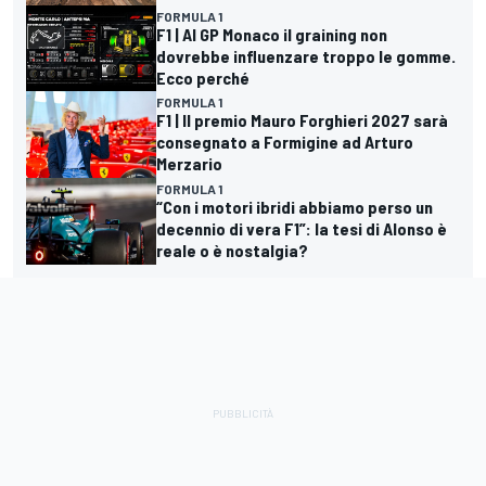
FORMULA 1
F1 | Al GP Monaco il graining non
dovrebbe influenzare troppo le gomme.
Ecco perché
FORMULA 1
F1 | Il premio Mauro Forghieri 2027 sarà
consegnato a Formigine ad Arturo
Merzario
FORMULA 1
“Con i motori ibridi abbiamo perso un
decennio di vera F1”: la tesi di Alonso è
reale o è nostalgia?