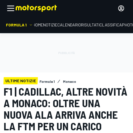
FORMULA 1
HOME
NOTIZIE
CALENDARIO
RISULTATI
CLASSIFICA
PHOT
ULTIME NOTIZIE
Formula 1
Monaco
F1 | CADILLAC, ALTRE NOVITÀ
A MONACO: OLTRE UNA
NUOVA ALA ARRIVA ANCHE
LA FTM PER UN CARICO