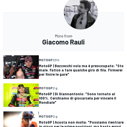
More from
Giacomo Rauli
MOTOGP
23 h
MotoGP | Bezzecchi vola ma è preoccupato: "Sto
male. Fatico a fare qualche giro di fila. Firmerei
per finire le gare"
MOTOGP
2 g
MotoGP | Di Giannantonio: "Sono tornato al
100%. Cerchiamo di giocarcela per vincere il
Mondiale"
MOTOGP
2 g
MotoGP | Acosta non molla: "Possiamo rientrare
in gioco per le prime posizioni, ma basta errori