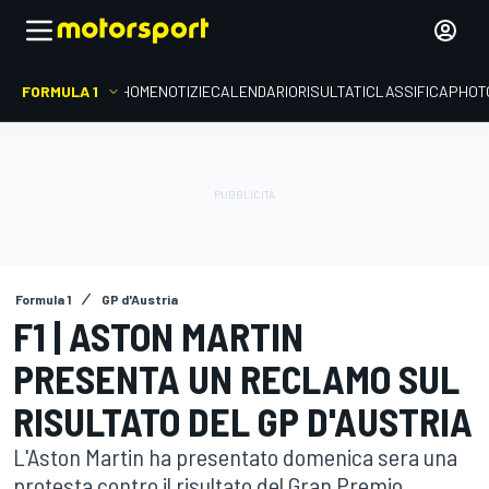
FORMULA 1
HOME
NOTIZIE
CALENDARIO
RISULTATI
CLASSIFICA
PHOT
Formula 1
GP d'Austria
F1 | ASTON MARTIN
PRESENTA UN RECLAMO SUL
RISULTATO DEL GP D'AUSTRIA
L'Aston Martin ha presentato domenica sera una
protesta contro il risultato del Gran Premio