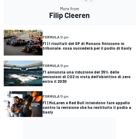
More from
Filip Cleeren
FORMULA 1
1 gm
F1 | I risultati del GP di Monaco finiscono in
tribunale: cosa succederà per il podio di Gasly
FORMULA 1
1 gm
F1 annuncia una riduzione del 35% delle
emissioni di CO2 in vista dell'obiettivo di zero
entro il 2030
FORMULA 1
1 gm
F1 | McLaren e Red Bull intendono fare appello
contro la revisione che ha restituito il podio a
Gasly