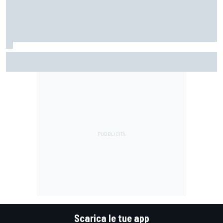
MotoGP | Márquez: "Calo gomma imprevisto, non credo che
con la media domani sarà meglio"
Scarica le tue app