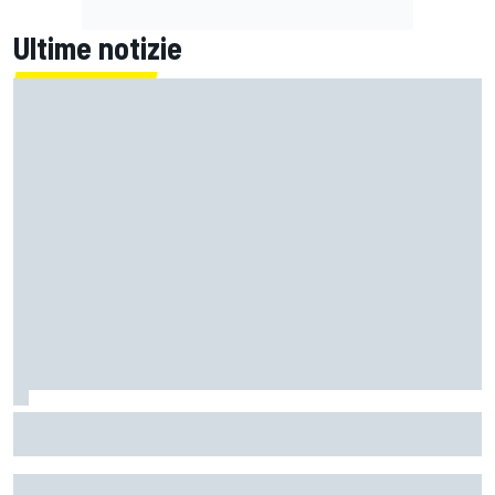
Ultime notizie
MotoGP | L'Aprilia fa il pieno nella Sprint di Silverstone, ora
non deve sprecare domenica