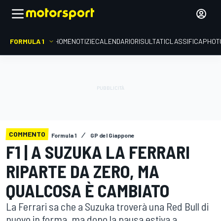
FORMULA 1
HOME
NOTIZIE
CALENDARIO
RISULTATI
CLASSIFICA
PHOT
COMMENTO
Formula 1
GP del Giappone
F1 | A SUZUKA LA FERRARI
RIPARTE DA ZERO, MA
QUALCOSA È CAMBIATO
La Ferrari sa che a Suzuka troverà una Red Bull di
nuovo in forma, ma dopo la pausa estiva a