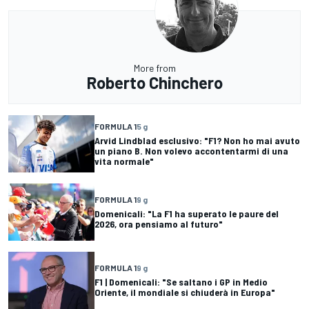
More from
Roberto Chinchero
FORMULA 1
5 g
Arvid Lindblad esclusivo: "F1? Non ho mai avuto
un piano B. Non volevo accontentarmi di una
vita normale"
FORMULA 1
9 g
Domenicali: "La F1 ha superato le paure del
2026, ora pensiamo al futuro"
FORMULA 1
9 g
F1 | Domenicali: "Se saltano i GP in Medio
Oriente, il mondiale si chiuderà in Europa"