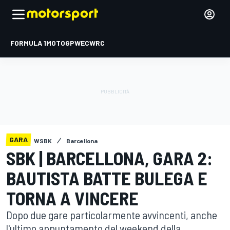
FORMULA 1
MOTOGP
WEC
WRC
GARA
WSBK
Barcellona
SBK | BARCELLONA, GARA 2:
BAUTISTA BATTE BULEGA E
TORNA A VINCERE
Dopo due gare particolarmente avvincenti, anche
l'ultimo appuntamento del weekend della