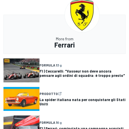
More from
Ferrari
FORMULA 1
3 g
F1 | Ceccarelli: "Vasseur non deve ancora
pensare agli ordini di squadra: è troppo presto"
PRODOTTO
La spider italiana nata per conquistare gli Stati
Uniti
FORMULA 1
6 g
F1 | Ferrari: cominciata una campagna acquisti