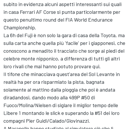
subito in evidenza alcuni aspetti interessanti sui quali
in casa
Ferrari
AF Corse
si punta particolarmente per
questo penultimo round del FIA World Endurance
Championship.
La 6h del Fuji è non solo la gara di casa della Toyota, ma
sulla carta anche quella più 'facile' per i giapponesi, che
conoscono a menadito il tracciato che sorge ai piedi del
celebre monte nipponico, a differenza di tutti gli altri
loro rivali che mai hanno potuto provare qui.
Il tifone che minacciava quest'area del Sol Levante in
realtà ha per ora risparmiato la pista, bagnata
solamente al mattino dalla pioggia che poi è andata
diradandosi, dando modo alla 499P #50 di
Fuoco/Molina/Nielsen di siglare il miglior tempo delle
Libere 1 montando le slick e superando la #51 dei loro
compagni Pier Guidi/Calado/Giovinazzi.
A Maranello hanno studiato al simulatore ciò che li