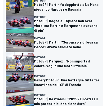
MOTOGP
MotoGP | Martin fa doppietta a Le Mans
piegando Marquez e Bagnaia
MOTOGP
MotoGP | Bagnaia: "Spiace non aver
vinto, ma Martin e Marquez ne avevano
di più"
MOTOGP
MotoGP | Martin: "Sorpasso e difesa su
Pecco? Avevo studiato bene"
MOTOGP
MotoGP | Marquez : "Non importa il
colore, voglio una moto ufficiale"
MOTOGP
Gallery MotoGP | Una battaglia tutta tra
Ducati decide il GP di Francia
MOTOGP
MotoGP | Bastianini: “2025? Ducati sa il
mio potenziale, decisione dura"