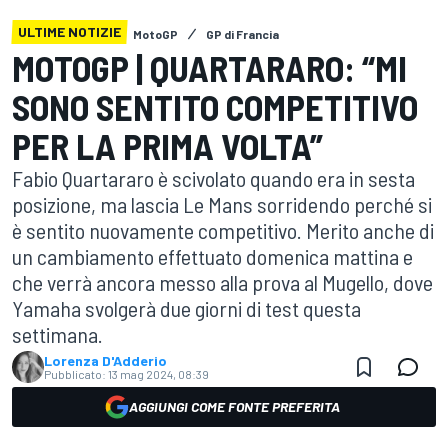
ULTIME NOTIZIE
MotoGP
GP di Francia
MOTOGP | QUARTARARO: “MI
SONO SENTITO COMPETITIVO
PER LA PRIMA VOLTA”
Fabio Quartararo è scivolato quando era in sesta
posizione, ma lascia Le Mans sorridendo perché si
è sentito nuovamente competitivo. Merito anche di
un cambiamento effettuato domenica mattina e
che verrà ancora messo alla prova al Mugello, dove
Yamaha svolgerà due giorni di test questa
settimana.
Lorenza D'Adderio
Pubblicato:
13 mag 2024, 08:39
AGGIUNGI COME FONTE PREFERITA