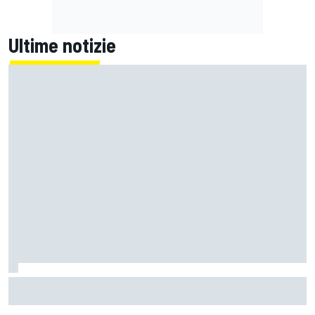
Ultime notizie
MotoGP | Ogura prudente: "Silverstone non è un circuito
che mi entusiasmi molto"