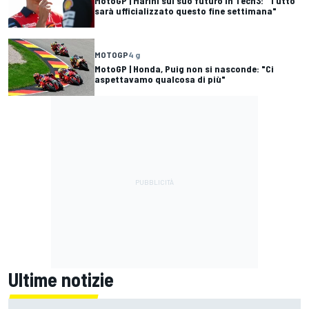
MotoGP | Marini sul suo futuro in Tech3: "Tutto
sarà ufficializzato questo fine settimana"
MOTOGP
4 g
MotoGP | Honda, Puig non si nasconde: "Ci
aspettavamo qualcosa di più"
Ultime notizie