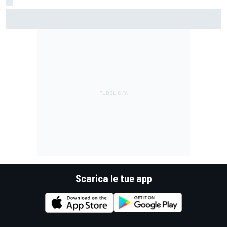
MotoGP | Acosta: "La pista peggiore per KTM, era come
guidare un trapano da cantiere!"
Scarica le tue app