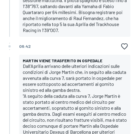
sessione mattutina. Il pilota spagnolo è sceso fino a
1'38"767, saltando davanti alla Yamaha di Fabio
Quartararo per 64 millesimi. Bisogna registrare poi
anche il miglioramento di Raul Fernandez, che ha
riportato nella top 5 la sua Aprilia del Trackhouse
Racing in 1'39"007.
06:42
MARTIN VIENE TRASFERITO IN OSPEDALE
Dall'Aprilia arrivano delle ulteriori indicazioni sulle
condizioni di Jorge Martin che, in seguito alla caduta
avvenuta alla curva 7, sarà portato in ospedale per
essere sottoposto ad accertamenti al gomito
sinistro ed alla gamba destra.
"A seguito della caduta alla curva 7, Jorge Martin è
stato portato al centro medico del circuito per
accertamenti, sopratutto al gomito sinistro e alla
gamba destra. Dagli esami eseguiti al centro medico
del circuito, non risultano fratture visibili, ma è stato
deciso comunque di portare Martin alla Ospedale
Universitario Dexeus di Barcellona per ulteriori