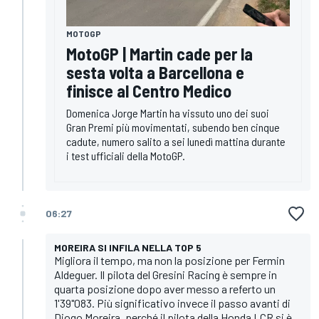
MOTOGP
MotoGP | Martin cade per la
sesta volta a Barcellona e
finisce al Centro Medico
Domenica Jorge Martin ha vissuto uno dei suoi
Gran Premi più movimentati, subendo ben cinque
cadute, numero salito a sei lunedì mattina durante
i test ufficiali della MotoGP.
06:27
MOREIRA SI INFILA NELLA TOP 5
Migliora il tempo, ma non la posizione per Fermin
Aldeguer. Il pilota del Gresini Racing è sempre in
quarta posizione dopo aver messo a referto un
1'39"083. Più significativo invece il passo avanti di
Diogo Moreira, perché il pilota della Honda LCR si è