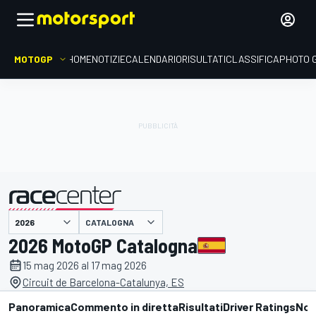
MOTOGP
HOME
NOTIZIE
CALENDARIO
RISULTATI
CLASSIFICA
PHOTO 
presentato da
CATALOGNA
2026 MotoGP Catalogna
15 mag 2026 al 17 mag 2026
Circuit de Barcelona-Catalunya, ES
Panoramica
Commento in diretta
Risultati
Driver Ratings
Not