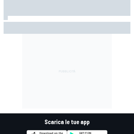
MotoGP | Márquez: "Calo gomma imprevisto, non credo che
con la media domani sarà meglio"
Scarica le tue app