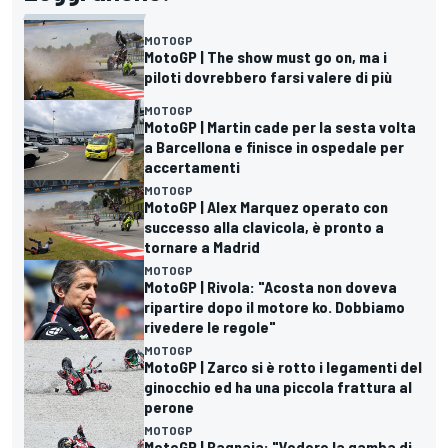
MOTOGP
MotoGP | The show must go on, ma i
piloti dovrebbero farsi valere di più
MOTOGP
MotoGP | Martin cade per la sesta volta
a Barcellona e finisce in ospedale per
accertamenti
MOTOGP
MotoGP | Alex Marquez operato con
successo alla clavicola, è pronto a
tornare a Madrid
MOTOGP
MotoGP | Rivola: "Acosta non doveva
ripartire dopo il motore ko. Dobbiamo
rivedere le regole"
MOTOGP
MotoGP | Zarco si è rotto i legamenti del
ginocchio ed ha una piccola frattura al
perone
MOTOGP
MotoGP | Bagnaia: "Vedere la gamba di