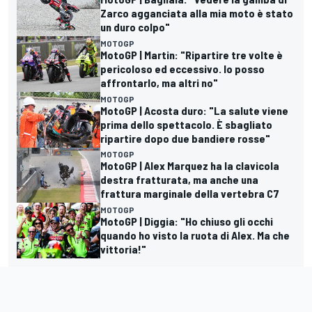
Zarco agganciata alla mia moto è stato
un duro colpo"
MOTOGP
MotoGP | Martin: "Ripartire tre volte è
pericoloso ed eccessivo. Io posso
affrontarlo, ma altri no"
MOTOGP
MotoGP | Acosta duro: "La salute viene
prima dello spettacolo. È sbagliato
ripartire dopo due bandiere rosse"
MOTOGP
MotoGP | Alex Marquez ha la clavicola
destra fratturata, ma anche una
frattura marginale della vertebra C7
MOTOGP
MotoGP | Diggia: "Ho chiuso gli occhi
quando ho visto la ruota di Alex. Ma che
vittoria!"