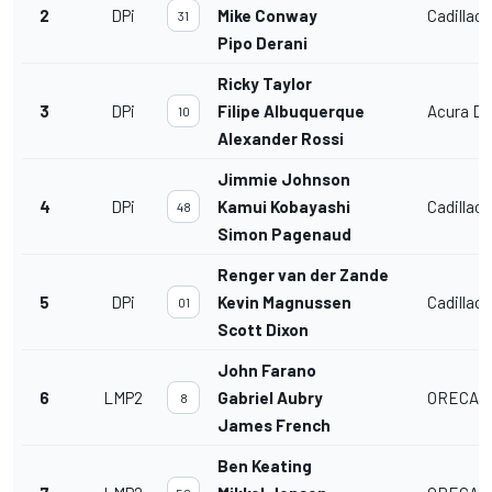
2
DPi
Mike Conway
Cadillac 
31
Pipo Derani
Ricky Taylor
3
DPi
Filipe Albuquerque
Acura DP
10
Alexander Rossi
Jimmie Johnson
4
DPi
Kamui Kobayashi
Cadillac 
48
Simon Pagenaud
Renger van der Zande
5
DPi
Kevin Magnussen
Cadillac 
01
Scott Dixon
John Farano
6
LMP2
Gabriel Aubry
ORECA L
8
James French
Ben Keating