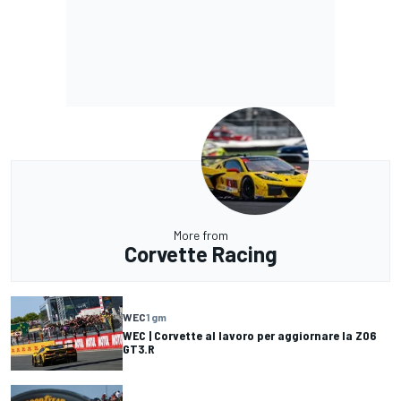
More from
Corvette Racing
WEC
1 gm
WEC | Corvette al lavoro per aggiornare la Z06
GT3.R