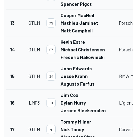
Spencer Pigot
Cooper MacNeil
13
GTLM
Mathieu Jaminet
Porsche 9
79
Matt Campbell
Kevin Estre
14
GTLM
Michael Christensen
Porsche 9
97
Frédéric Makowiecki
John Edwards
15
GTLM
Jesse Krohn
BMW M8
24
Augusto Farfus
Jim Cox
16
LMP3
Dylan Murry
Ligier J
91
Jeroen Bleekemolen
Tommy Milner
17
GTLM
Nick Tandy
Corvette
4