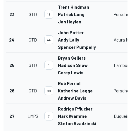
Trent Hindman
23
GTD
Patrick Long
Porsche 
16
Jan Heylen
John Potter
24
GTD
Andy Lally
Acura N
44
Spencer Pumpelly
Bryan Sellers
25
GTD
Madison Snow
Lamborg
1
Corey Lewis
Rob Ferriol
26
GTD
Katherine Legge
Porsche 
88
Andrew Davis
Rodrigo Pflucker
27
LMP3
Mark Kvamme
Duquein
7
Stefan Rzadzinski