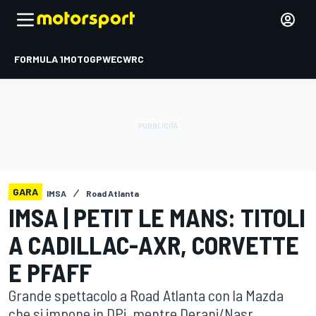
FORMULA 1
MOTOGP
WEC
WRC
GARA
IMSA
Road Atlanta
IMSA | PETIT LE MANS: TITOLI
A CADILLAC-AXR, CORVETTE
E PFAFF
Grande spettacolo a Road Atlanta con la Mazda
che si impone in DPi, mentre Derani/Nasr