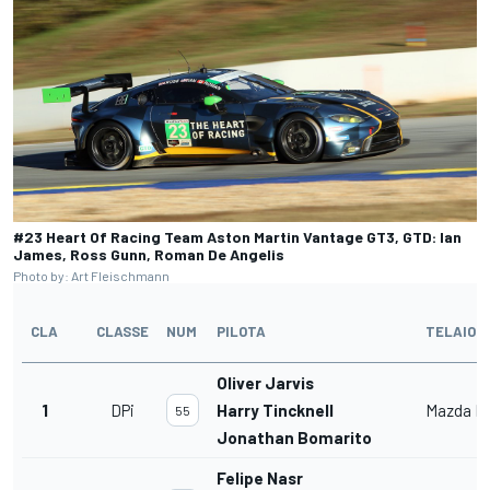
#23 Heart Of Racing Team Aston Martin Vantage GT3, GTD: Ian
James, Ross Gunn, Roman De Angelis
Photo by: Art Fleischmann
CLA
CLASSE
NUM
PILOTA
TELAIO
Oliver Jarvis
1
DPi
Harry Tincknell
Mazda D
55
Jonathan Bomarito
Felipe Nasr