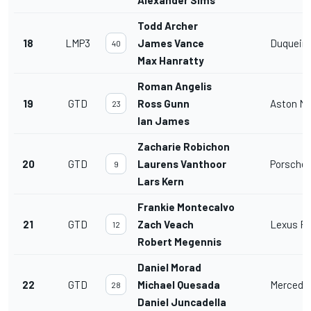
Alexander Sims
Todd Archer
18
LMP3
James Vance
Duquein
40
Max Hanratty
Roman Angelis
19
GTD
Ross Gunn
Aston Ma
23
Ian James
Zacharie Robichon
20
GTD
Laurens Vanthoor
Porsche 
9
Lars Kern
Frankie Montecalvo
21
GTD
Zach Veach
Lexus RC
12
Robert Megennis
Daniel Morad
22
GTD
Michael Quesada
Mercede
28
Daniel Juncadella