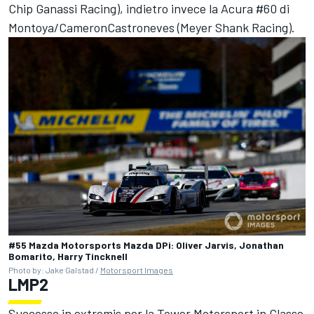
Chip Ganassi Racing
), indietro invece la Acura #60 di
Montoya/CameronCastroneves (Meyer Shank Racing).
#55 Mazda Motorsports Mazda DPi: Oliver Jarvis, Jonathan
Bomarito, Harry Tincknell
Photo by: Jake Galstad /
Motorsport Images
LMP2
Successo in extremis per la Tower Motorsport in Classe