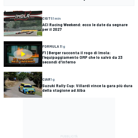
CIGT
51 min
ACI Racing Weekend: ecco le date da segnare
per il 2027
FORMULA 1
1 g
F1 | Berger racconta il rogo di Imola:
l'equipaggiamento OMP che lo salvò da 23
secondi d'inferno
CIAR
1 g
Suzuki Rally Cup: Villardi vince la gara più dura
della stagione ad Alba