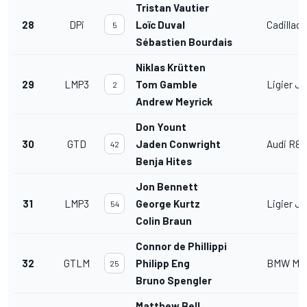
Tristan Vautier
28
DPi
Loïc Duval
Cadillac 
5
Sébastien Bourdais
Niklas Krütten
29
LMP3
Tom Gamble
Ligier J
2
Andrew Meyrick
Don Yount
30
GTD
Jaden Conwright
Audi R8
42
Benja Hites
Jon Bennett
31
LMP3
George Kurtz
Ligier J
54
Colin Braun
Connor de Phillippi
32
GTLM
Philipp Eng
BMW M8
25
Bruno Spengler
Matthew Bell