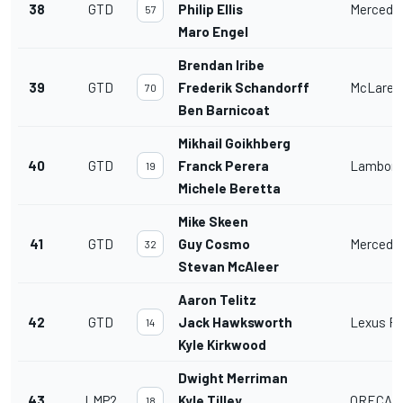
38
GTD
Philip Ellis
Mercede
57
Maro Engel
Brendan Iribe
39
GTD
Frederik Schandorff
McLaren
70
Ben Barnicoat
Mikhail Goikhberg
40
GTD
Franck Perera
Lamborg
19
Michele Beretta
Mike Skeen
41
GTD
Guy Cosmo
Mercede
32
Stevan McAleer
Aaron Telitz
42
GTD
Jack Hawksworth
Lexus RC
14
Kyle Kirkwood
Dwight Merriman
43
LMP2
Kyle Tilley
ORECA L
18