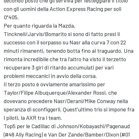
secondo posto che gli serviva per festeggiare il titolo
con gli uomini della
Action Express Racing
per soli
0"405.
Per quanto riguarda la Mazda,
Tincknell/Jarvis/Bomarito si sono di fatto presi il
successo con il sorpasso su Nasr alla curva 7 con 22
minuti rimanenti, tenendo botta fino al traguardo. Una
rimonta incredibile che tra l'altro ha visto il terzetto
recuperare 3 giri di ritardo accumulati per vari
problemi meccanici in avvio della corsa.
Il terzo posto è ovviamente amarissimo per
Taylor/
Filipe Albuquerque
/
Alexander Rossi
, che
dovevano precedere Nasr/Derani/
Mike Conway
nella
speranza di sconfiggerli. Quest'ultimo trio si impone fra
i piloti, la AXR tra i team.
Top5 per le Cadillac di Johnson/Kobayashi/Pagenaud
(#48 Ally Racing) e Van Der Zande/Bamber/Dixon (#01