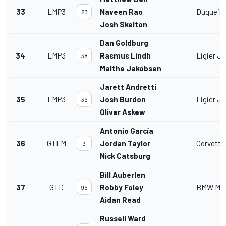
33
LMP3
Naveen Rao
Duquein
83
Josh Skelton
Dan Goldburg
34
LMP3
Rasmus Lindh
Ligier J
38
Malthe Jakobsen
Jarett Andretti
35
LMP3
Josh Burdon
Ligier J
36
Oliver Askew
Antonio García
36
GTLM
Jordan Taylor
Corvette
3
Nick Catsburg
Bill Auberlen
37
GTD
Robby Foley
BMW M6
96
Aidan Read
Russell Ward