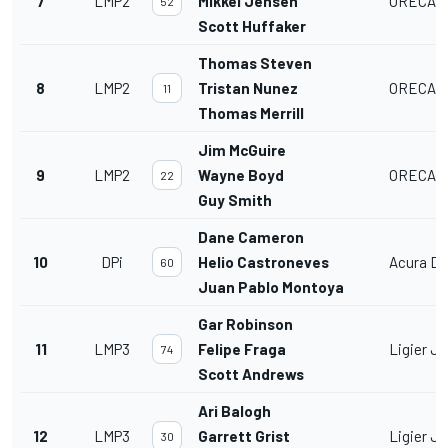
7
LMP2
Mikkel Jensen
ORECA L
52
Scott Huffaker
Thomas Steven
8
LMP2
Tristan Nunez
ORECA L
11
Thomas Merrill
Jim McGuire
9
LMP2
Wayne Boyd
ORECA L
22
Guy Smith
Dane Cameron
10
DPi
Helio Castroneves
Acura DP
60
Juan Pablo Montoya
Gar Robinson
11
LMP3
Felipe Fraga
Ligier J
74
Scott Andrews
Ari Balogh
12
LMP3
Garrett Grist
Ligier J
30