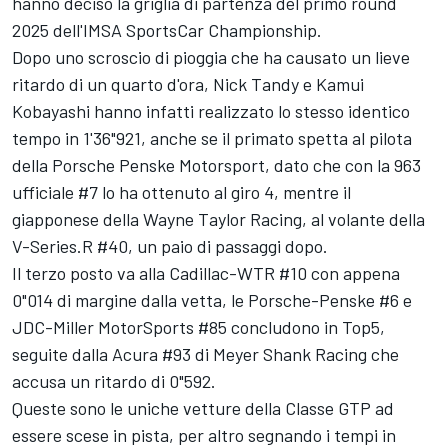
hanno deciso la griglia di partenza del primo round
2025 dell'IMSA SportsCar Championship.
Dopo uno scroscio di pioggia che ha causato un lieve
ritardo di un quarto d'ora, Nick Tandy e Kamui
Kobayashi hanno infatti realizzato lo stesso identico
tempo in 1'36"921, anche se il primato spetta al pilota
della Porsche Penske Motorsport, dato che con la 963
ufficiale #7 lo ha ottenuto al giro 4, mentre il
giapponese della Wayne Taylor Racing, al volante della
V-Series.R #40, un paio di passaggi dopo.
Il terzo posto va alla Cadillac-WTR #10 con appena
0"014 di margine dalla vetta, le Porsche-Penske #6 e
JDC-Miller MotorSports #85 concludono in Top5,
seguite dalla Acura #93 di Meyer Shank Racing che
accusa un ritardo di 0"592.
Queste sono le uniche vetture della Classe GTP ad
essere scese in pista, per altro segnando i tempi in