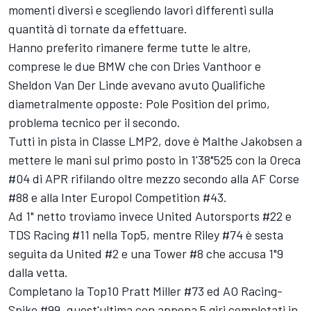
momenti diversi e scegliendo lavori differenti sulla
quantità di tornate da effettuare.
Hanno preferito rimanere ferme tutte le altre,
comprese le due BMW che con Dries Vanthoor e
Sheldon Van Der Linde avevano avuto Qualifiche
diametralmente opposte: Pole Position del primo,
problema tecnico per il secondo.
Tutti in pista in Classe LMP2, dove è Malthe Jakobsen a
mettere le mani sul primo posto in 1'38"525 con la Oreca
#04 di APR rifilando oltre mezzo secondo alla AF Corse
#88 e alla Inter Europol Competition #43.
Ad 1" netto troviamo invece United Autorsports #22 e
TDS Racing #11 nella Top5, mentre Riley #74 è sesta
seguita da United #2 e una Tower #8 che accusa 1"9
dalla vetta.
Completano la Top10 Pratt Miller #73 ed AO Racing-
Spike #99, quest'ultima con appena 5 giri completati in