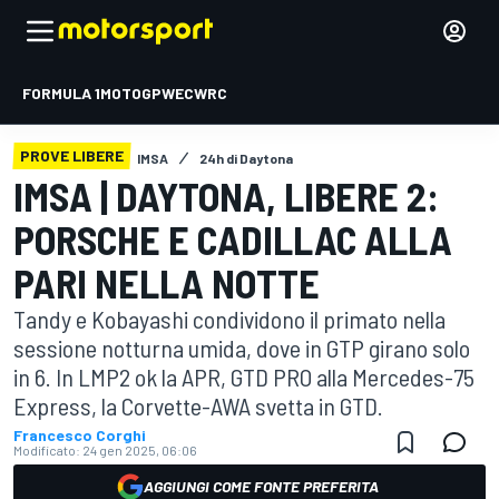
FORMULA 1
MOTOGP
WEC
WRC
PROVE LIBERE
IMSA
24h di Daytona
IMSA | DAYTONA, LIBERE 2:
PORSCHE E CADILLAC ALLA
PARI NELLA NOTTE
Tandy e Kobayashi condividono il primato nella
sessione notturna umida, dove in GTP girano solo
in 6. In LMP2 ok la APR, GTD PRO alla Mercedes-75
Express, la Corvette-AWA svetta in GTD.
Francesco Corghi
Modificato:
24 gen 2025, 06:06
AGGIUNGI COME FONTE PREFERITA