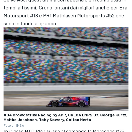
tempi altissimi. Crono lontani dai migliori anche per Era
Motorsport #18 e PR1 Mathiasen Motorsports #52 che
sono in fondo al gruppo.
#04 Crowdstrike Racing by APR, ORECA LMP2 07: George Kurtz,
Malthe Jakobsen, Toby Sowery, Colton Herta
Foto di: IMSA
In Classe GTD PRO si issa al comando la Mercedes #75