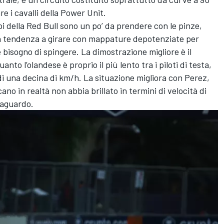
are i cavalli della Power Unit.
i della Red Bull sono un po’ da prendere con le pinze,
 la tendenza a girare con mappature depotenziate per
bisogno di spingere. La dimostrazione migliore è il
to l’olandese è proprio il più lento tra i piloti di testa,
 una decina di km/h. La situazione migliora con Perez,
no in realtà non abbia brillato in termini di velocità di
traguardo.