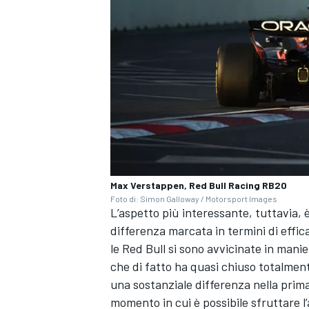
Max Verstappen, Red Bull Racing RB20
Foto di: Simon Galloway / Motorsport Images
L’aspetto più interessante, tuttavia, 
differenza marcata in termini di effi
le Red Bull si sono avvicinate in mani
ENDURANCE/GT
che di fatto ha quasi chiuso totalmente
una sostanziale differenza nella prima
momento in cui è possibile sfruttare l’a