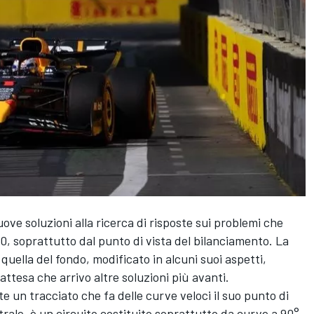
ove soluzioni alla ricerca di risposte sui problemi che
20, soprattutto dal punto di vista del bilanciamento. La
uella del fondo, modificato in alcuni suoi aspetti,
attesa che arrivo altre soluzioni più avanti.
e un tracciato che fa delle curve veloci il suo punto di
trale, è un circuito costituito soprattutto da curve a 90°