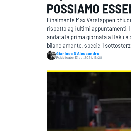
POSSIAMO ESSER
MOTOGP
WEC
Finalmente Max Verstappen chiude l
rispetto agli ultimi appuntamenti. I
andata la prima giornata a Baku e 
bilanciamento, specie il sottosterzo
Gianluca D'Alessandro
Pubblicato:
13 set 2024, 16:28
WRC