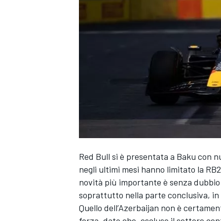
Red Bull si è presentata a Baku con nu
negli ultimi mesi hanno limitato la RB
novità più importante è senza dubbio q
soprattutto nella parte conclusiva, in 
Quello dell’Azerbaijan non è certament
MONOPOSTO
forza, dato che, escluso il settore cen