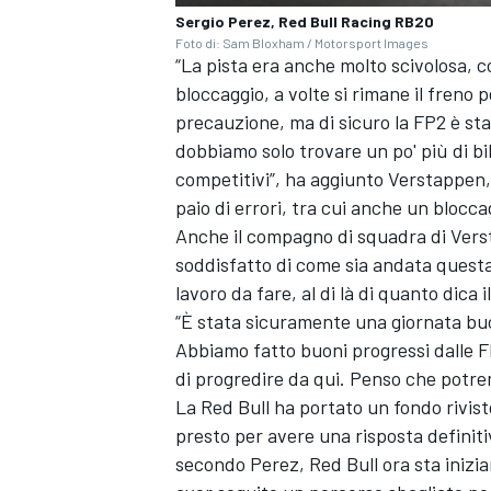
Sergio Perez, Red Bull Racing RB20
Foto di: Sam Bloxham / Motorsport Images
“La pista era anche molto scivolosa, c
bloccaggio, a volte si rimane il freno 
precauzione, ma di sicuro la FP2 è sta
dobbiamo solo trovare un po' più di b
competitivi”, ha aggiunto Verstappen, 
paio di errori, tra cui anche un bloc
Anche il compagno di squadra di Vers
soddisfatto di come sia andata questa
lavoro da fare, al di là di quanto dica i
“È stata sicuramente una giornata buo
Abbiamo fatto buoni progressi dalle F
di progredire da qui. Penso che potre
La Red Bull ha portato un fondo rivis
presto per avere una risposta definit
secondo Perez, Red Bull ora sta inizia