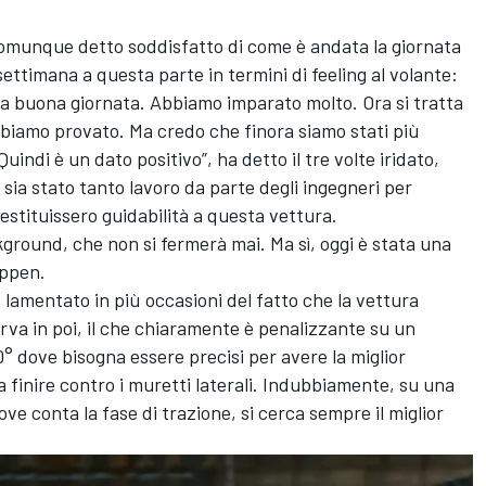
omunque detto soddisfatto di come è andata la giornata
settimana a questa parte in termini di feeling al volante:
a buona giornata. Abbiamo imparato molto. Ora si tratta
bbiamo provato. Ma credo che finora siamo stati più
uindi è un dato positivo”, ha detto il tre volte iridato,
 sia stato tanto lavoro da parte degli ingegneri per
restituissero guidabilità a questa vettura.
ckground, che non si fermerà mai. Ma sì, oggi è stata una
appen.
è lamentato in più occasioni del fatto che la vettura
va in poi, il che chiaramente è penalizzante su un
0° dove bisogna essere precisi per avere la miglior
a finire contro i muretti laterali. Indubbiamente, su una
e conta la fase di trazione, si cerca sempre il miglior