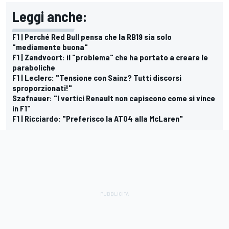
Leggi anche:
F1 | Perché Red Bull pensa che la RB19 sia solo
"mediamente buona"
F1 | Zandvoort: il "problema" che ha portato a creare le
paraboliche
F1 | Leclerc: "Tensione con Sainz? Tutti discorsi
sproporzionati!"
Szafnauer: "I vertici Renault non capiscono come si vince
in F1"
F1 | Ricciardo: "Preferisco la AT04 alla McLaren"