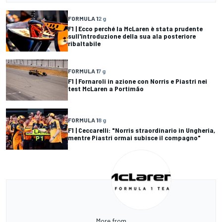
FORMULA 1
2 g
F1 | Ecco perché la McLaren è stata prudente
sull'introduzione della sua ala posteriore
ribaltabile
FORMULA 1
7 g
F1 | Fornaroli in azione con Norris e Piastri nei
test McLaren a Portimão
FORMULA 1
8 g
F1 | Ceccarelli: "Norris straordinario in Ungheria,
mentre Piastri ormai subisce il compagno"
More from