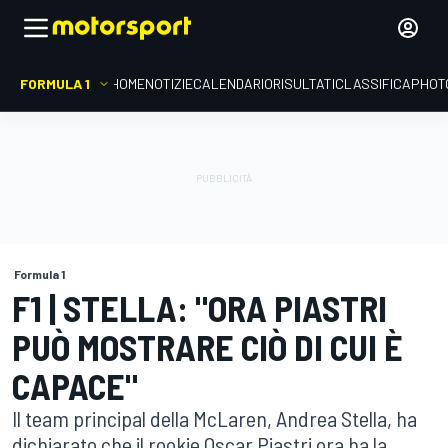
FORMULA 1
HOME
NOTIZIE
CALENDARIO
RISULTATI
CLASSIFICA
PHOT
Formula 1
F1 | STELLA: "ORA PIASTRI
PUÒ MOSTRARE CIÒ DI CUI È
CAPACE"
Il team principal della McLaren, Andrea Stella, ha
dichiarato che il rookie Oscar Piastri ora ha la