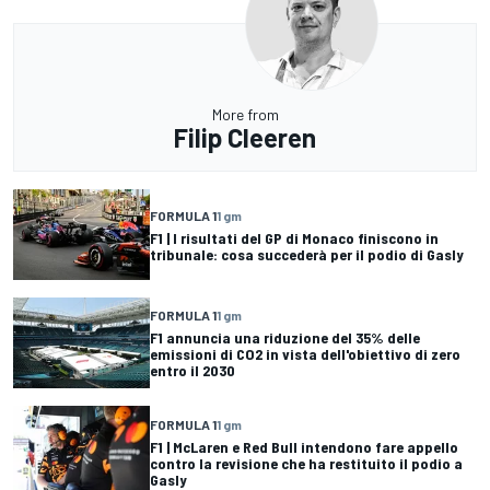
More from
Filip Cleeren
FORMULA 1
1 gm
F1 | I risultati del GP di Monaco finiscono in
tribunale: cosa succederà per il podio di Gasly
FORMULA 1
1 gm
F1 annuncia una riduzione del 35% delle
emissioni di CO2 in vista dell'obiettivo di zero
entro il 2030
FORMULA 1
1 gm
F1 | McLaren e Red Bull intendono fare appello
contro la revisione che ha restituito il podio a
Gasly