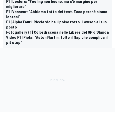
F1 | Leclerc: "Feeling non buono, ma c'è margine per
migliorare"
F1 | Vasseur: "Abbiamo fatto dei test. Ecco perché siamo
lontani"
F1 | AlphaTauri: Ricciardo ha il polso rotto. Lawson al suo
posto
Fotogallery F1 | Colpi di scena nelle Libere del GP d'Olanda
Video F1 | Piola: "Aston Martin: tolto il flap che complica il
pit stop"