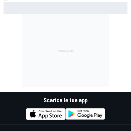
MotoGP | Márquez: "Calo gomma imprevisto, non credo che
con la media domani sarà meglio"
Scarica le tue app