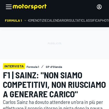
FORMULA 1
HOME
NOTIZIE
CALENDARIO
RISULTATI
CLASSIFICA
PHOT
INTERVISTA
Formula 1
GP d'Olanda
F1 | SAINZ: "NON SIAMO
COMPETITIVI, NON RIUSCIAMO
A GENERARE CARICO"
Carlos Sainz ha dovuto attendere un'ora in più per
effettuare il proprio ritorno in pista dopo la pausa