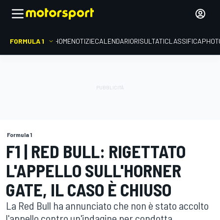
FORMULA 1
HOME
NOTIZIE
CALENDARIO
RISULTATI
CLASSIFICA
PHOT
Formula 1
F1 | RED BULL: RIGETTATO
L'APPELLO SULL'HORNER
GATE, IL CASO È CHIUSO
La Red Bull ha annunciato che non è stato accolto
l'appello contro un'indagine per condotta