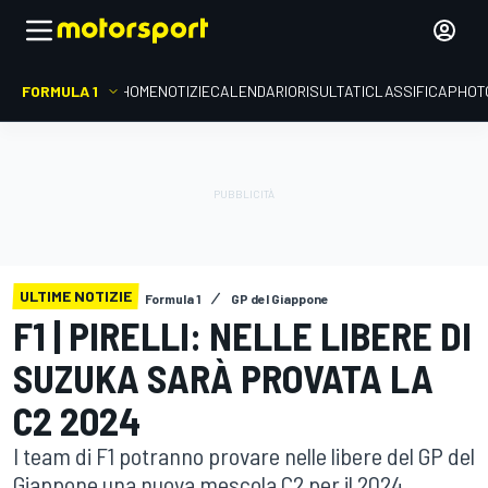
FORMULA 1
HOME
NOTIZIE
CALENDARIO
RISULTATI
CLASSIFICA
PHOT
ULTIME NOTIZIE
Formula 1
GP del Giappone
F1 | PIRELLI: NELLE LIBERE DI
SUZUKA SARÀ PROVATA LA
C2 2024
I team di F1 potranno provare nelle libere del GP del
Giappone una nuova mescola C2 per il 2024.