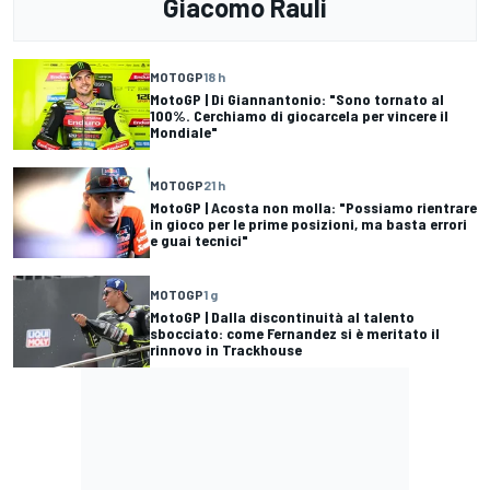
Giacomo Rauli
MOTOGP
18 h
MotoGP | Di Giannantonio: "Sono tornato al
100%. Cerchiamo di giocarcela per vincere il
Mondiale"
MOTOGP
21 h
MotoGP | Acosta non molla: "Possiamo rientrare
in gioco per le prime posizioni, ma basta errori
e guai tecnici"
MOTOGP
1 g
MotoGP | Dalla discontinuità al talento
sbocciato: come Fernandez si è meritato il
rinnovo in Trackhouse