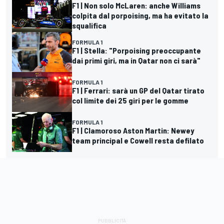
F1 | Non solo McLaren: anche Williams
colpita dal porpoising, ma ha evitato la
squalifica
FORMULA 1
F1 | Stella: "Porpoising preoccupante
dai primi giri, ma in Qatar non ci sarà"
FORMULA 1
F1 | Ferrari: sarà un GP del Qatar tirato
col limite dei 25 giri per le gomme
FORMULA 1
F1 | Clamoroso Aston Martin: Newey
team principal e Cowell resta defilato