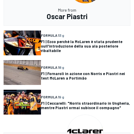
More from
Oscar Piastri
FORMULA 1
3 g
F1 | Ecco perché la McLaren è stata prudente
sull'introduzione della sua ala posteriore
ribaltabile
FORMULA 1
8 g
F1 | Fornaroli in azione con Norris e Piastri nei
test McLaren a Portimão
FORMULA 1
9 g
F1 | Ceccarelli: "Norris straordinario in Ungheria,
mentre Piastri ormai subisce il compagno"