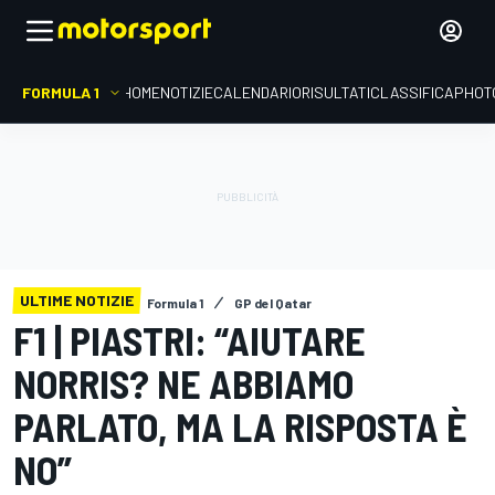
FORMULA 1
HOME
NOTIZIE
CALENDARIO
RISULTATI
CLASSIFICA
PHOT
ULTIME NOTIZIE
Formula 1
GP del Qatar
F1 | PIASTRI: “AIUTARE
NORRIS? NE ABBIAMO
PARLATO, MA LA RISPOSTA È
NO”