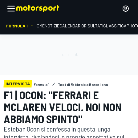
FORMULA 1
HOME
NOTIZIE
CALENDARIO
RISULTATI
CLASSIFICA
PHOT
INTERVISTA
Formula 1
Test di Febbraio a Barcellona
F1 | OCON: "FERRARI E
MCLAREN VELOCI. NOI NON
ABBIAMO SPINTO"
Esteban Ocon si confessa in questa lunga
intervista, rivelandoci le proprie aspettative sul