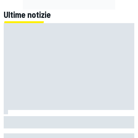
Ultime notizie
MotoGP | L'Aprilia fa il pieno nella Sprint di Silverstone, ora
non deve sprecare domenica