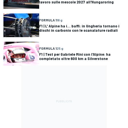
lavoro sulle mescole 2027 all'Hungaroring
FORMULA 1
16 g
F1 | L' Alpine ha i... baffi: in Ungheria tornano i
dischi in carbonio con le scanalature radiali
FORMULA 1
25 g
F1 | Test per Gabriele Miní con l'Alpine: ha
completato oltre 600 km a Silverstone