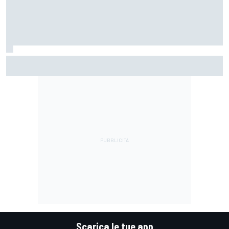
MotoGP | Márquez: "Calo gomma imprevisto, non credo che
con la media domani sarà meglio"
Scarica le tue app