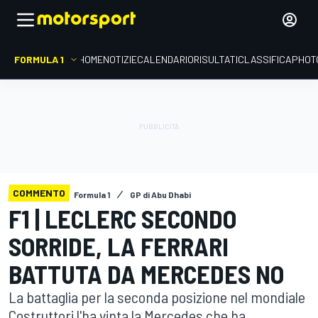
FORMULA 1
HOME
NOTIZIE
CALENDARIO
RISULTATI
CLASSIFICA
PHOT
COMMENTO
Formula 1
GP di Abu Dhabi
F1 | LECLERC SECONDO
SORRIDE, LA FERRARI
BATTUTA DA MERCEDES NO
La battaglia per la seconda posizione nel mondiale
Costruttori l'ha vinta la Mercedes che ha