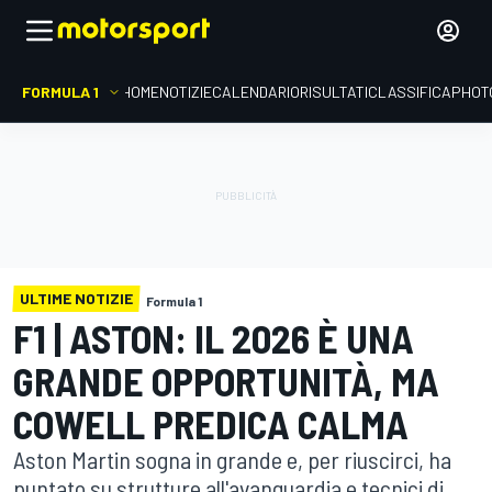
FORMULA 1
HOME
NOTIZIE
CALENDARIO
RISULTATI
CLASSIFICA
PHOT
ULTIME NOTIZIE
Formula 1
F1 | ASTON: IL 2026 È UNA
GRANDE OPPORTUNITÀ, MA
COWELL PREDICA CALMA
Aston Martin sogna in grande e, per riuscirci, ha
puntato su strutture all'avanguardia e tecnici di