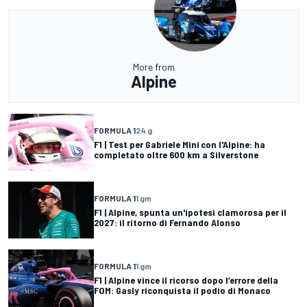
More from
Alpine
FORMULA 1
24 g
F1 | Test per Gabriele Miní con l'Alpine: ha
completato oltre 600 km a Silverstone
FORMULA 1
1 gm
F1 | Alpine, spunta un'ipotesi clamorosa per il
2027: il ritorno di Fernando Alonso
FORMULA 1
1 gm
F1 | Alpine vince il ricorso dopo l’errore della
FOM: Gasly riconquista il podio di Monaco