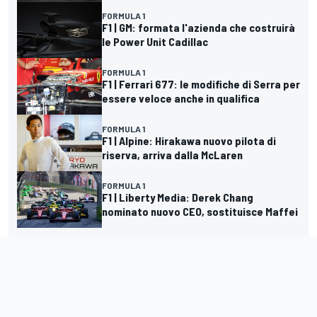
FORMULA 1
F1 | GM: formata l'azienda che costruirà
le Power Unit Cadillac
FORMULA 1
F1 | Ferrari 677: le modifiche di Serra per
essere veloce anche in qualifica
FORMULA 1
F1 | Alpine: Hirakawa nuovo pilota di
riserva, arriva dalla McLaren
FORMULA 1
F1 | Liberty Media: Derek Chang
nominato nuovo CEO, sostituisce Maffei