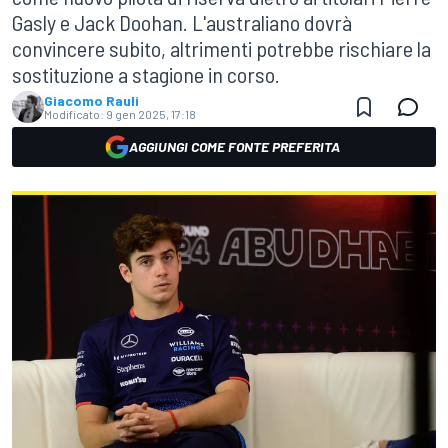
Gasly e Jack Doohan. L'australiano dovrà
convincere subito, altrimenti potrebbe rischiare la
sostituzione a stagione in corso.
Giacomo Rauli
Modificato:
9 gen 2025, 17:18
AGGIUNGI COME FONTE PREFERITA