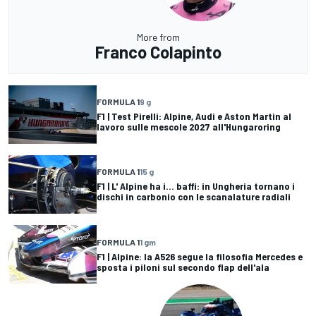
More from
Franco Colapinto
FORMULA 1
9 g
F1 | Test Pirelli: Alpine, Audi e Aston Martin al
lavoro sulle mescole 2027 all'Hungaroring
FORMULA 1
15 g
F1 | L' Alpine ha i... baffi: in Ungheria tornano i
dischi in carbonio con le scanalature radiali
FORMULA 1
1 gm
F1 | Alpine: la A526 segue la filosofia Mercedes e
sposta i piloni sul secondo flap dell'ala