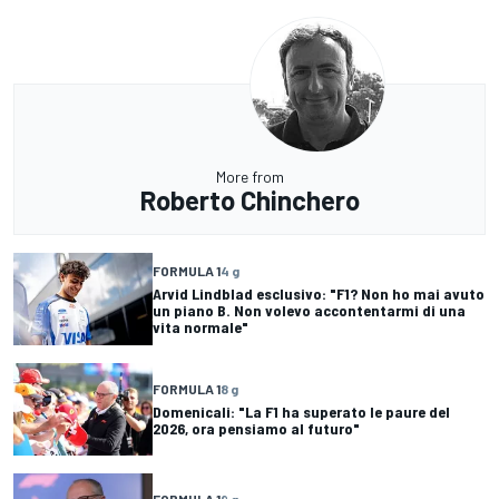
More from
Roberto Chinchero
FORMULA 1
4 g
Arvid Lindblad esclusivo: "F1? Non ho mai avuto
un piano B. Non volevo accontentarmi di una
vita normale"
FORMULA 1
8 g
Domenicali: "La F1 ha superato le paure del
2026, ora pensiamo al futuro"