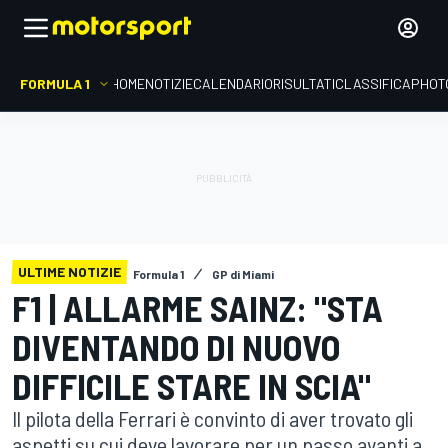
FORMULA 1
HOME
NOTIZIE
CALENDARIO
RISULTATI
CLASSIFICA
PHOT
ULTIME NOTIZIE
Formula 1
GP di Miami
F1 | ALLARME SAINZ: "STA
DIVENTANDO DI NUOVO
DIFFICILE STARE IN SCIA"
Il pilota della Ferrari è convinto di aver trovato gli
aspetti su cui deve lavorare per un passo avanti a