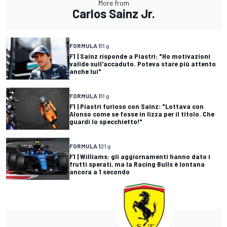
More from
Carlos Sainz Jr.
FORMULA 1
11 g
F1 | Sainz risponde a Piastri: "Ho motivazioni
valide sull'accaduto. Poteva stare più attento
anche lui"
FORMULA 1
11 g
F1 | Piastri furioso con Sainz: "Lottava con
Alonso come se fosse in lizza per il titolo. Che
guardi lo specchietto!"
FORMULA 1
21 g
F1 | Williams: gli aggiornamenti hanno dato i
frutti sperati, ma la Racing Bulls è lontana
ancora a 1 secondo