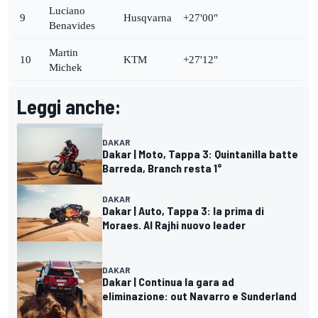
Luciano
9
Husqvarna
+27'00"
Benavides
Martin
10
KTM
+27'12"
Michek
Leggi anche:
DAKAR
Dakar | Moto, Tappa 3: Quintanilla batte
Barreda, Branch resta 1°
DAKAR
Dakar | Auto, Tappa 3: la prima di
Moraes. Al Rajhi nuovo leader
DAKAR
Dakar | Continua la gara ad
eliminazione: out Navarro e Sunderland