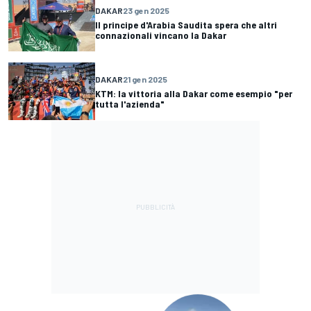
DAKAR
23 gen 2025
Il principe d'Arabia Saudita spera che altri
connazionali vincano la Dakar
DAKAR
21 gen 2025
KTM: la vittoria alla Dakar come esempio "per
tutta l'azienda"