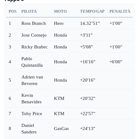
POS
PILOTA
MOTO
TEMPO/GAP
PENALITÀ
1
Ross Branch
Hero
14.32’51”
+1'00"
2
Jose Cornejo
Honda
+3'11"
3
Ricky Brabec
Honda
+5'08"
+1'00"
Pablo
4
Honda
+16'16"
+6'00"
Quintanilla
Adrien van
5
Honda
+20'16"
Beveren
Kevin
6
KTM
+20'32"
Benavides
7
Toby Price
KTM
+22'57"
Daniel
8
GasGas
+24'13"
Sanders