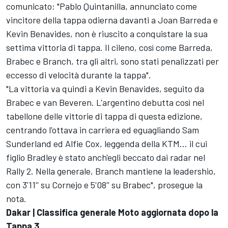
comunicato: "Pablo Quintanilla, annunciato come
vincitore della tappa odierna davanti a Joan Barreda e
Kevin Benavides, non è riuscito a conquistare la sua
settima vittoria di tappa. Il cileno, così come Barreda,
Brabec e Branch, tra gli altri, sono stati penalizzati per
eccesso di velocità durante la tappa".
"La vittoria va quindi a Kevin Benavides, seguito da
Brabec e van Beveren. L'argentino debutta così nel
tabellone delle vittorie di tappa di questa edizione,
centrando l'ottava in carriera ed eguagliando
Sam
Sunderland
ed Alfie Cox, leggenda della KTM... il cui
figlio Bradley è stato anch'egli beccato dai radar nel
Rally 2. Nella generale, Branch mantiene la leadershio,
con 3'11'' su Cornejo e 5'08'' su Brabec", prosegue la
nota.
Dakar | Classifica generale Moto aggiornata dopo la
Tappa 3