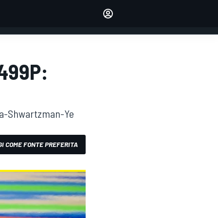
dei tuoi piloti preferiti
Fai sentire la tua voce
commentando l'articolo
ACCEDI
EDIZIONE
 499P:
ITALIA
ubica-Shwartzman-Ye
I COME FONTE PREFERITA