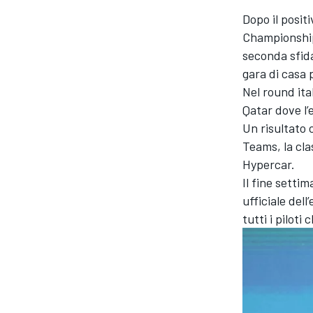
Dopo il posit
Championship
seconda sfida
gara di casa p
Nel round ital
Qatar dove l’
Un risultato 
Teams, la cla
Hypercar.
Il fine setti
ufficiale dell
tutti i piloti
MONOPOSTO