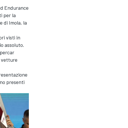
orld Endurance
 per la
 di Imola, la
i visti in
io assoluto.
ypercar
 vetture
 presentazione
anno presenti