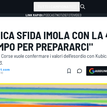
TUTTI I CAMPIONATI
LINK RAPIDI:
PODCAST
NOTIZIE
FOTO
VIDEO
ICA SFIDA IMOLA CON LA
MPO PER PREPARARCI"
AF Corse vuole confermare i valori dell’esordio con K
3.
rt.com
AGGIUNG
:10