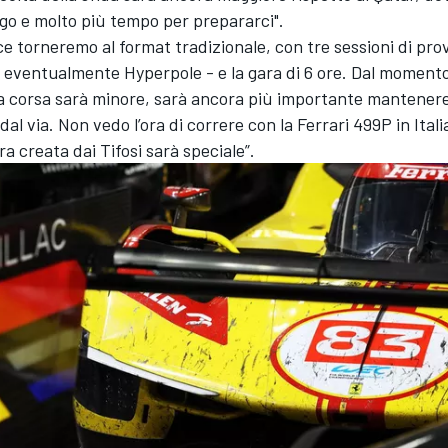
ogo e molto più tempo per prepararci".
ce torneremo al format tradizionale, con tre sessioni di prov
d eventualmente Hyperpole - e la gara di 6 ore. Dal momento
la corsa sarà minore, sarà ancora più importante mantene
dal via. Non vedo l’ora di correre con la Ferrari 499P in Ital
ra creata dai Tifosi sarà speciale”.