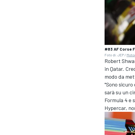
#83 AF Corse F
Foto di: JEP /
Moto
Robert Shwart
in Qatar. Cre
modo da mette
"Sono sicuro 
sarà su un ci
Formula 4 e s
Hypercar, non
MONOMARCA