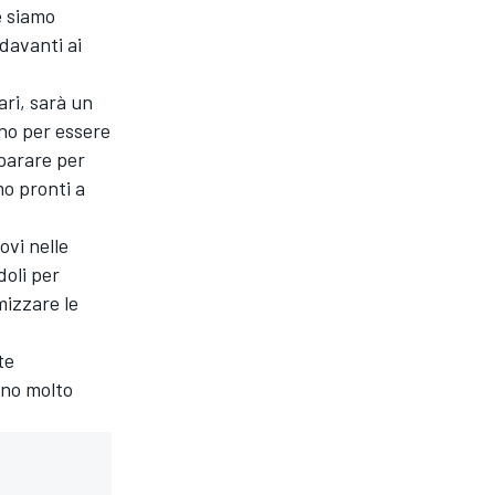
e siamo
 davanti ai
ari, sarà un
no per essere
parare per
mo pronti a
ovi nelle
doli per
mizzare le
te
nno molto