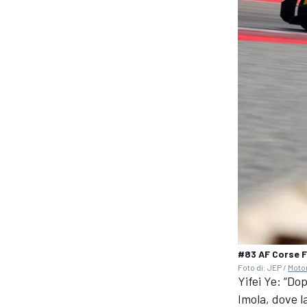
#83 AF Corse F
RALLY
Foto di: JEP /
Moto
Yifei Ye: “Dop
Imola, dove 