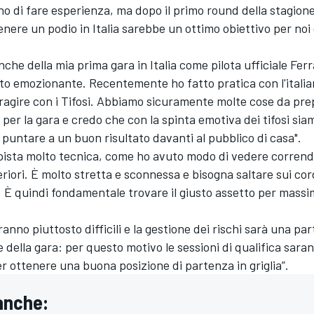
o di fare esperienza, ma dopo il primo round della stagion
tenere un podio in Italia sarebbe un ottimo obiettivo per noi
nche della mia prima gara in Italia come pilota ufficiale Ferr
o emozionante. Recentemente ho fatto pratica con l'italia
ragire con i Tifosi. Abbiamo sicuramente molte cose da pre
 per la gara e credo che con la spinta emotiva dei tifosi sia
 puntare a un buon risultato davanti al pubblico di casa".
pista molto tecnica, come ho avuto modo di vedere corrend
eriori. È molto stretta e sconnessa e bisogna saltare sui cor
. È quindi fondamentale trovare il giusto assetto per massi
ranno piuttosto difficili e la gestione dei rischi sarà una par
della gara: per questo motivo le sessioni di qualifica sara
r ottenere una buona posizione di partenza in griglia”.
anche: