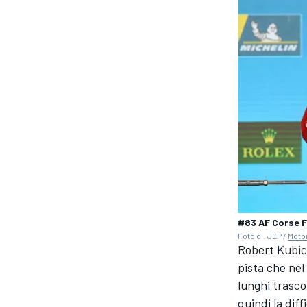
#83 AF Corse F
Foto di: JEP /
Moto
Robert Kubic
pista che nel
lunghi trascor
quindi la dif