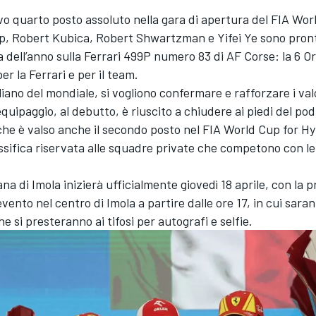
ivo quarto posto assoluto nella gara di apertura del FIA W
, Robert Kubica, Robert Shwartzman e Yifei Ye sono pronti
 dell’anno sulla Ferrari 499P numero 83 di AF Corse: la 6 Ore
er la Ferrari e per il team.
iano del mondiale, si vogliono confermare e rafforzare i valor
equipaggio, al debutto, è riuscito a chiudere ai piedi del pod
che è valso anche il secondo posto nel FIA World Cup for H
ssifica riservata alle squadre private che competono con le
mana di Imola inizierà ufficialmente giovedì 18 aprile, con la
’evento nel centro di Imola a partire dalle ore 17, in cui sar
 che si presteranno ai tifosi per autografi e selfie.