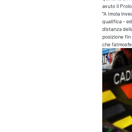
avuto il Prol
"A Imola inve
qualifica - e
distanza del
posizione fin 
che l’atmosfe
ENDURANCE/GT