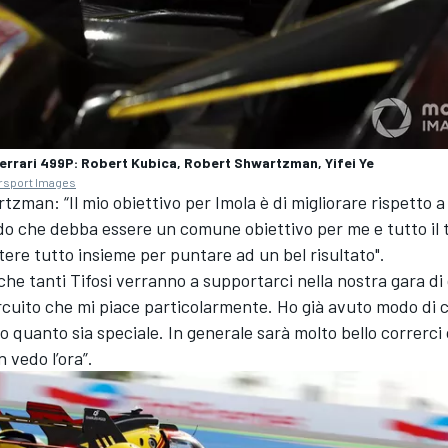
errari 499P: Robert Kubica, Robert Shwartzman, Yifei Ye
rsport Images
zman: “Il mio obiettivo per Imola è di migliorare rispetto 
do che debba essere un comune obiettivo per me e tutto il 
re tutto insieme per puntare ad un bel risultato".
che tanti Tifosi verranno a supportarci nella nostra gara di
rcuito che mi piace particolarmente. Ho già avuto modo di c
o quanto sia speciale. In generale sarà molto bello correrci
 vedo l’ora”.