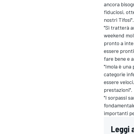
ancora bisogn
fiduciosi, ot
nostri Tifosi".
"Si tratterà a
weekend molt
pronto a inte
essere pronti
fare bene e a
"Imola è una 
categorie inf
essere veloci
prestazioni".
"I sorpassi sa
fondamentale 
importanti pe
Leggi 