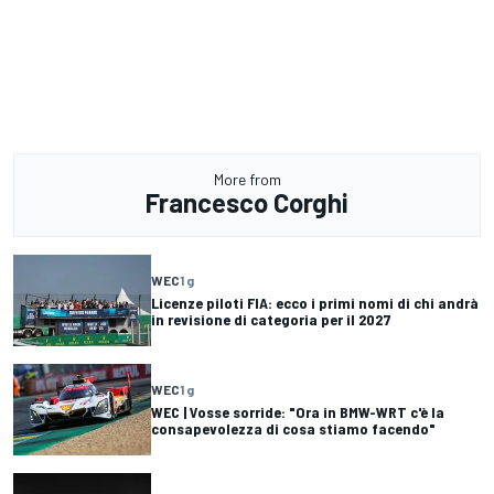
More from
Francesco Corghi
WEC
1 g
Licenze piloti FIA: ecco i primi nomi di chi andrà
in revisione di categoria per il 2027
WEC
1 g
WEC | Vosse sorride: "Ora in BMW-WRT c'è la
consapevolezza di cosa stiamo facendo"