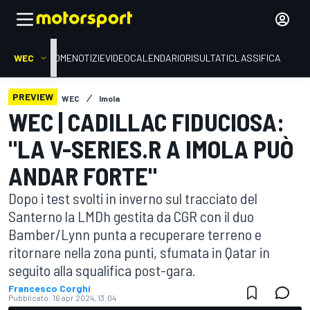
WEC
HOME
NOTIZIE
VIDEO
CALENDARIO
RISULTATI
CLASSIFICA
PREVIEW
WEC
Imola
WEC | CADILLAC FIDUCIOSA:
"LA V-SERIES.R A IMOLA PUÒ
ANDAR FORTE"
Dopo i test svolti in inverno sul tracciato del
Santerno la LMDh gestita da CGR con il duo
Bamber/Lynn punta a recuperare terreno e
ritornare nella zona punti, sfumata in Qatar in
seguito alla squalifica post-gara.
Francesco Corghi
Pubblicato:
16 apr 2024, 13:04