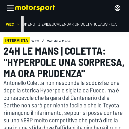
WEC
HOME
NOTIZIE
VIDEO
CALENDARIO
RISULTATI
CLASSIFICA
INTERVISTA
WEC
24h di Le Mans
24H LE MANS | COLETTA:
"HYPERPOLE UNA SORPRESA,
MA ORA PRUDENZA"
Antonello Coletta non nasconde la soddisfazione
dopo la storica Hyperpole siglata da Fuoco, ma è
consapevole che la gara del Centenario della
Sarthe non sarà per niente facile e che le Toyota
rimangono il riferimento, seppur si possa contare
su una 499P molto competitiva che potrà dire la
sua in una sfida dove l'affidabilità giocherà il ruolo