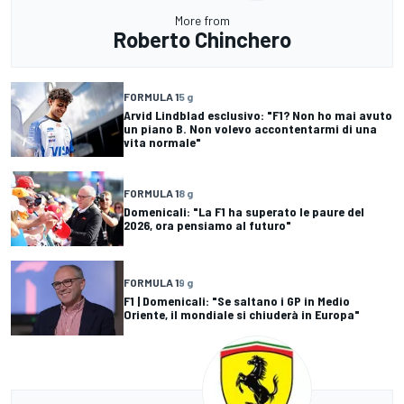
More from
Roberto Chinchero
FORMULA 1
5 g
Arvid Lindblad esclusivo: "F1? Non ho mai avuto
un piano B. Non volevo accontentarmi di una
vita normale"
FORMULA 1
8 g
Domenicali: "La F1 ha superato le paure del
2026, ora pensiamo al futuro"
FORMULA 1
9 g
F1 | Domenicali: "Se saltano i GP in Medio
Oriente, il mondiale si chiuderà in Europa"