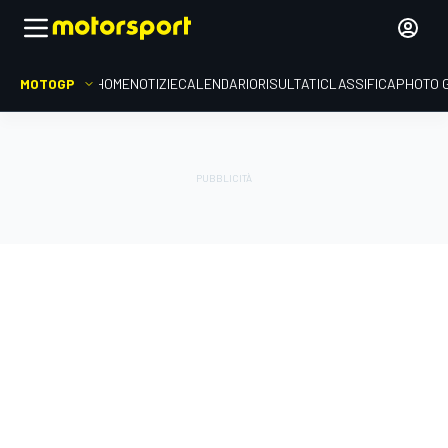
MOTOGP
HOME
NOTIZIE
CALENDARIO
RISULTATI
CLASSIFICA
PHOTO 