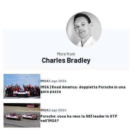
More from
Charles Bradley
IMSA
5 ago 2024
IMSA | Road America: doppietta Porsche in una
gara pazza
IMSA
2 ago 2024
Porsche: cosa ha reso la 963 leader in GTP
nell'IMSA?