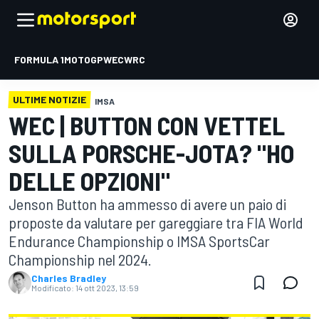
FORMULA 1
MOTOGP
WEC
WRC
ULTIME NOTIZIE
IMSA
WEC | BUTTON CON VETTEL
SULLA PORSCHE-JOTA? "HO
DELLE OPZIONI"
Jenson Button ha ammesso di avere un paio di
proposte da valutare per gareggiare tra FIA World
Endurance Championship o IMSA SportsCar
Championship nel 2024.
Charles Bradley
Modificato:
14 ott 2023, 13:59