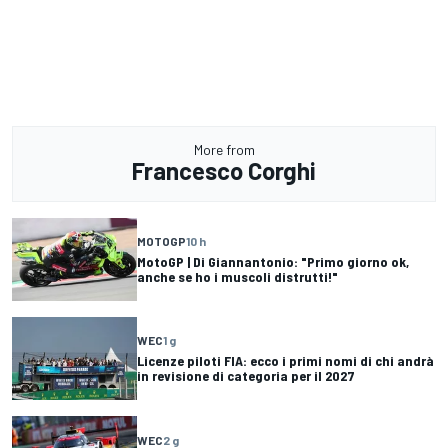
More from
Francesco Corghi
MOTOGP
10 h
MotoGP | Di Giannantonio: "Primo giorno ok,
anche se ho i muscoli distrutti!"
WEC
1 g
Licenze piloti FIA: ecco i primi nomi di chi andrà
in revisione di categoria per il 2027
WEC
2 g