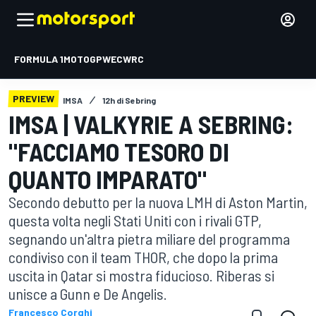
FORMULA 1
MOTOGP
WEC
WRC
PREVIEW
IMSA
12h di Sebring
IMSA | VALKYRIE A SEBRING:
"FACCIAMO TESORO DI
QUANTO IMPARATO"
Secondo debutto per la nuova LMH di Aston Martin,
questa volta negli Stati Uniti con i rivali GTP,
segnando un'altra pietra miliare del programma
condiviso con il team THOR, che dopo la prima
uscita in Qatar si mostra fiducioso. Riberas si
unisce a Gunn e De Angelis.
Francesco Corghi