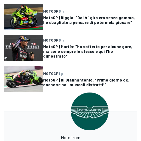
MOTOGP
8 h
MotoGP | Diggia: "Dal 4° giro ero senza gomma,
ho sbagliato a pensare di potermela giocare"
MOTOGP
8 h
MotoGP | Martín: "Ho sofferto per alcune gare,
ma sono sempre lo stesso e qui l'ho
dimostrato"
MOTOGP
1 g
MotoGP | Di Giannantonio: "Primo giorno ok,
anche se ho i muscoli distrutti!"
More from