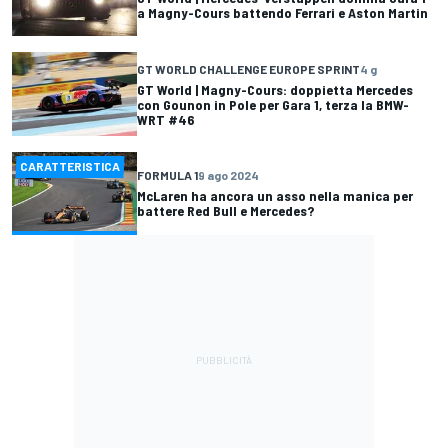
a Magny-Cours battendo Ferrari e Aston Martin
GT WORLD CHALLENGE EUROPE SPRINT
4 g
GT World | Magny-Cours: doppietta Mercedes
con Gounon in Pole per Gara 1, terza la BMW-
WRT #46
CARATTERISTICA
FORMULA 1
9 ago 2024
McLaren ha ancora un asso nella manica per
battere Red Bull e Mercedes?