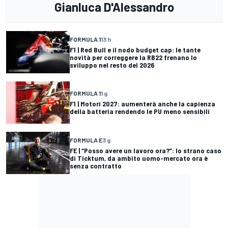
Gianluca D'Alessandro
FORMULA 1
13 h
F1 | Red Bull e il nodo budget cap: le tante
novità per correggere la RB22 frenano lo
sviluppo nel resto del 2026
FORMULA 1
1 g
F1 | Motori 2027: aumenterà anche la capienza
della batteria rendendo le PU meno sensibili
FORMULA E
3 g
FE | “Posso avere un lavoro ora?”: lo strano caso
di Ticktum, da ambito uomo-mercato ora è
senza contratto