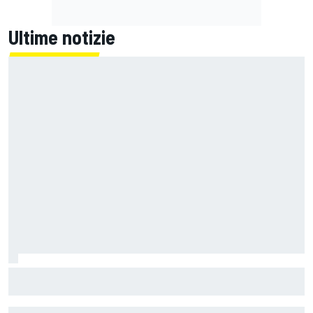
Ultime notizie
La Ferrari meno potente è anche la più divertente?