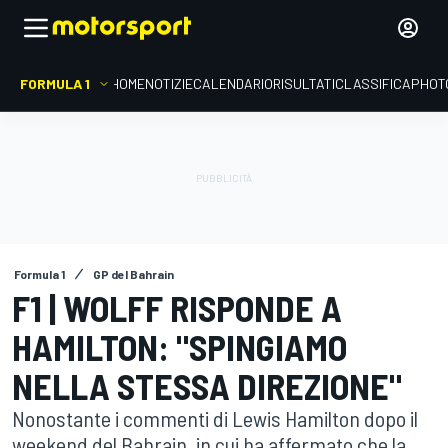
FORMULA 1
HOME
NOTIZIE
CALENDARIO
RISULTATI
CLASSIFICA
PHOT
Formula 1
GP del Bahrain
F1 | WOLFF RISPONDE A
HAMILTON: "SPINGIAMO
NELLA STESSA DIREZIONE"
Nonostante i commenti di Lewis Hamilton dopo il
weekend del Bahrain, in cui ha affermato che la