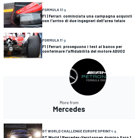
FORMULA 1
3 g
F1 | Ferrari: cominciata una campagna acquisti
con l'arrivo di due ingegneri dell'area telaio
FORMULA 1
7 g
F1 | Ferrari: proseguono i test al banco per
confermare l'affidabilità del motore ADUO2
More from
Mercedes
GT WORLD CHALLENGE EUROPE SPRINT
4 g
GT World | Mercedes-Verstappen domina Gara 1