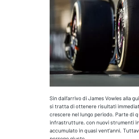
Sin dall’arrivo di James Vowles alla gu
si tratta di ottenere risultati immedi
crescere nel lungo periodo. Parte di q
infrastrutture, con nuovi strumenti in
accumulato in quasi vent’anni. Tuttav
MONOPOSTO
persone giuste.