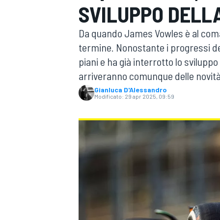
SVILUPPO DELL
MOTOGP
WEC
Da quando James Vowles è al coman
termine. Nonostante i progressi de
piani e ha già interrotto lo svilupp
arriveranno comunque delle novità
Gianluca D'Alessandro
Modificato:
29 apr 2025, 09:59
WRC