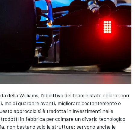
ida della Williams, l’obiettivo del team è stato chiaro: non
ati, ma di guardare avanti, migliorare costantemente e
uesto approccio si è tradotta in investimenti nelle
trodotti in fabbrica per colmare un divario tecnologico
ia, non bastano solo le strutture: servono anche le