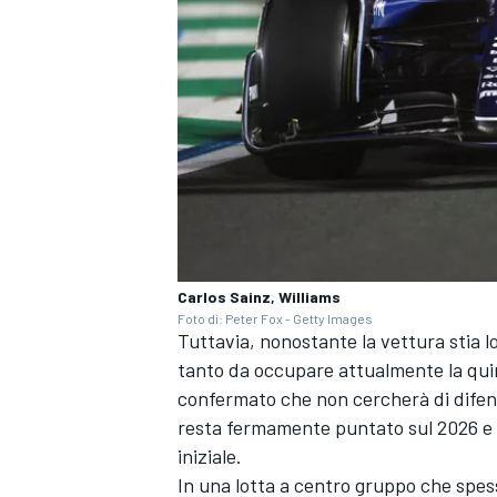
Carlos Sainz, Williams
Foto di: Peter Fox - Getty Images
Tuttavia, nonostante la vettura stia l
tanto da occupare attualmente la quint
confermato che non cercherà di difender
ENDURANCE/GT
resta fermamente puntato sul 2026 e 
iniziale.
In una lotta a centro gruppo che spess