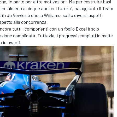
he, in parte per altre motivazioni. Ma per costruire basi
ino almeno a cinque anni nel futuro”, ha aggiunto il Team
diti da Vowles è che la Williams, sotto diversi aspetti
rispetto alla concorrenza.
 ancora tutti i componenti con un foglio Excel è solo
zione complicata. Tuttavia, i progressi compiuti in molte
 in avanti.