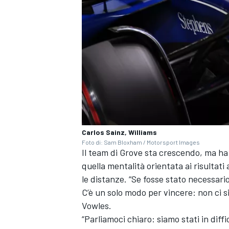
Carlos Sainz, Williams
Foto di: Sam Bloxham / Motorsport Images
Il team di Grove sta crescendo, ma 
quella mentalità orientata ai risulta
le distanze. “Se fosse stato necessario,
C’è un solo modo per vincere: non ci s
RALLY
Vowles.
“Parliamoci chiaro: siamo stati in dif