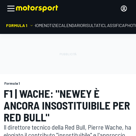
FORMULA 1
HOME
NOTIZIE
CALENDARIO
RISULTATI
CLASSIFICA
PHOT
Formula 1
F1 | WACHE: "NEWEY È
ANCORA INSOSTITUIBILE PER
RED BULL"
Il direttore tecnico della Red Bull, Pierre Wache, ha
elogiato il contributo "insostituibile" e l'approccio