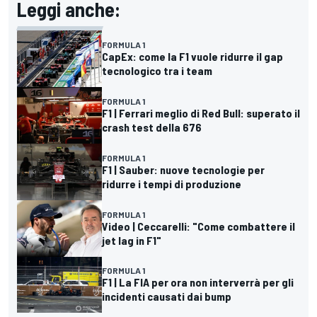
Leggi anche:
FORMULA 1
CapEx: come la F1 vuole ridurre il gap
tecnologico tra i team
FORMULA 1
F1 | Ferrari meglio di Red Bull: superato il
crash test della 676
FORMULA 1
F1 | Sauber: nuove tecnologie per
ridurre i tempi di produzione
FORMULA 1
Video | Ceccarelli: "Come combattere il
jet lag in F1"
FORMULA 1
F1 | La FIA per ora non interverrà per gli
incidenti causati dai bump